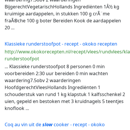
BijgerechtVegetarischHollands Ingrediënten 1Â½ kg
kruimige aardappelen, in stukken 100 g crÃ¨me
fraÃ®che 100 g boter Bereiden Kook de aardappelen
20 ...
Klassieke runderstoofpot - recept - okoko recepten
http://www.okokorecepten.nl/recept/vlees/rundvlees/kla
runderstoofpot
... Klassieke runderstoofpot 8 personen 0 min
voorbereiden 2:30 uur bereiden 0 min wachten
waardering7.5obv 2 waarderingen
HoofdgerechtVleesHollands Ingrediënten 1
schouderstuk van rund 1 kg klapstuk 1 kalfsschenkel 2
uien, gepeld en bestoken met 3 kruidnagels 5 teentjes
knoflook ...
Coq au vin uit de
slow
cooker - recept - okoko