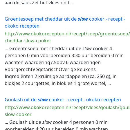
aan de saus.Zet het vlees ond ...
Groentesoep met cheddar uit de
slow
cooker - recept -
okoko recepten
http://www.okokorecepten.nl/recept/soep/groentesoep
cheddar-slow-cooker
... Groentesoep met cheddar uit de
slow
cooker 4
personen 0 min voorbereiden 3:30 uur bereiden 0 min
wachten waardering7.5obv 6 waarderingen
VoorgerechtVegetarischOverige keukens
Ingrediënten 2 kruimige aardappelen (ca. 250 g), in
blokjes 2 courgettes, in blokjes 1 grote wortel, ...
Goulash uit de
slow
cooker - recept - okoko recepten
http://www.okokorecepten.nl/recept/vlees/goulash/goul
slow-cooker
... Goulash uit de
slow
cooker 4 personen 0 min
voorbereiden 4:20 uur bereiden 0 min wachten