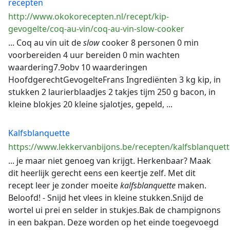
recepten
http://www.okokorecepten.nl/recept/kip-
gevogelte/coq-au-vin/coq-au-vin-slow-cooker
... Coq au vin uit de
slow
cooker 8 personen 0 min
voorbereiden 4 uur bereiden 0 min wachten
waardering7.9obv 10 waarderingen
HoofdgerechtGevogelteFrans Ingrediënten 3 kg kip, in
stukken 2 laurierblaadjes 2 takjes tijm 250 g bacon, in
kleine blokjes 20 kleine sjalotjes, gepeld, ...
Kalfsblanquette
https://www.lekkervanbijons.be/recepten/kalfsblanquett
... je maar niet genoeg van krijgt. Herkenbaar? Maak
dit heerlijk gerecht eens een keertje zelf. Met dit
recept leer je zonder moeite
kalfsblanquette
maken.
Beloofd! - Snijd het vlees in kleine stukken.Snijd de
wortel ui prei en selder in stukjes.Bak de champignons
in een bakpan. Deze worden op het einde toegevoegd