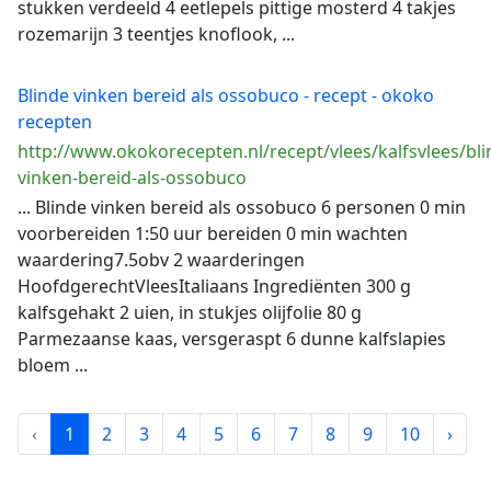
stukken verdeeld 4 eetlepels pittige mosterd 4 takjes
rozemarijn 3 teentjes knoflook, ...
Blinde vinken bereid als ossobuco - recept - okoko
recepten
http://www.okokorecepten.nl/recept/vlees/kalfsvlees/bli
vinken-bereid-als-ossobuco
... Blinde vinken bereid als ossobuco 6 personen 0 min
voorbereiden 1:50 uur bereiden 0 min wachten
waardering7.5obv 2 waarderingen
HoofdgerechtVleesItaliaans Ingrediënten 300 g
kalfsgehakt 2 uien, in stukjes olijfolie 80 g
Parmezaanse kaas, versgeraspt 6 dunne kalfslapies
bloem ...
‹
1
2
3
4
5
6
7
8
9
10
›