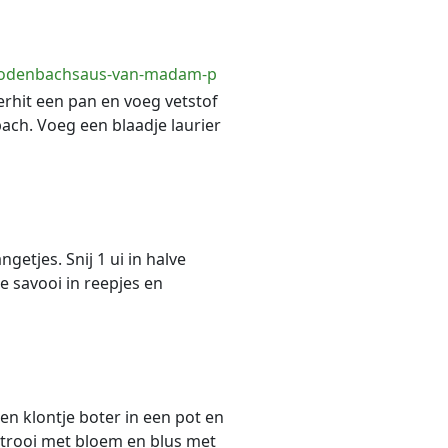
-rodenbachsaus-van-madam-p
erhit een pan en voeg vetstof
ach. Voeg een blaadje laurier
getjes. Snij 1 ui in halve
 de savooi in reepjes en
en klontje boter in een pot en
strooi met bloem en blus met