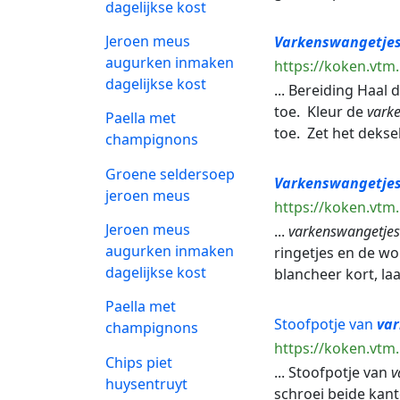
dagelijkse kost
Jeroen meus
Varkenswangetje
augurken inmaken
https://koken.vt
dagelijkse kost
... Bereiding Haal
toe. Kleur de
vark
Paella met
toe. Zet het deksel
champignons
Groene seldersoep
Varkenswangetje
jeroen meus
https://koken.vtm
Jeroen meus
...
varkenswangetjes
augurken inmaken
ringetjes en de wort
dagelijkse kost
blancheer kort, laat
Paella met
Stoofpotje van
va
champignons
https://koken.vtm
Chips piet
... Stoofpotje van
v
huysentruyt
schroei beide kant