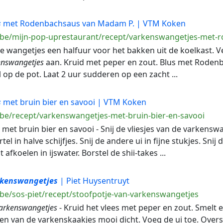
s
met Rodenbachsaus van Madam P. | VTM Koken
m.be/mijn-pop-uprestaurant/recept/varkenswangetjes-met
 de wangetjes een halfuur voor het bakken uit de koelkast. V
enswangetjes
aan. Kruid met peper en zout. Blus met Rodenb
 op de pot. Laat 2 uur sudderen op een zacht ...
s
met bruin bier en savooi | VTM Koken
.be/recept/varkenswangetjes-met-bruin-bier-en-savooi
met bruin bier en savooi - Snij de vliesjes van de varkenswan
el in halve schijfjes. Snij de andere ui in fijne stukjes. Snij
 afkoelen in ijswater. Borstel de shii-takes ...
rkenswangetjes
| Piet Huysentruyt
.be/sos-piet/recept/stoofpotje-van-varkenswangetjes
arkenswangetjes
- Kruid het vlees met peper en zout. Smelt e
en van de varkenskaakjes mooi dicht. Voeg de ui toe. Over