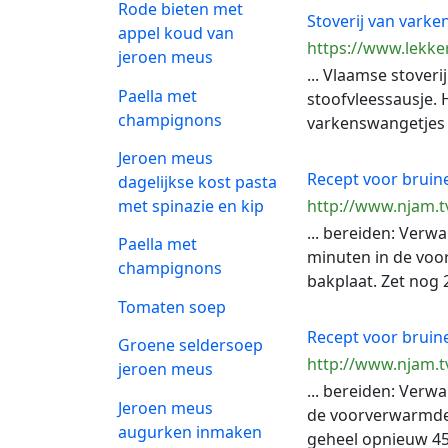
Rode bieten met
Stoverij van vark
appel koud van
https://www.lekke
jeroen meus
... Vlaamse stoveri
Paella met
stoofvleessausje. 
champignons
varkenswangetjes 
Jeroen meus
Recept voor bruin
dagelijkse kost pasta
met spinazie en kip
http://www.njam.t
... bereiden: Verw
Paella met
minuten in de voor
champignons
bakplaat. Zet nog 2
Tomaten soep
Recept voor bruin
Groene seldersoep
http://www.njam.t
jeroen meus
... bereiden: Verw
Jeroen meus
de voorverwarmde o
augurken inmaken
geheel opnieuw 45 