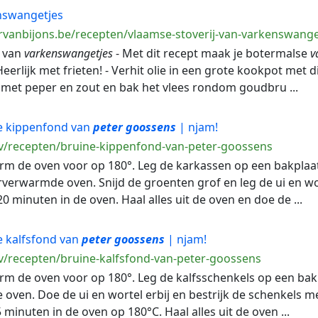
enswangetjes
rvanbijons.be/recepten/vlaamse-stoverij-van-varkenswange
j van
varkenswangetjes
- Met dit recept maak je botermalse
v
Heerlijk met frieten! - Verhit olie in een grote kookpot met
met peper en zout en bak het vlees rondom goudbru ...
e kippenfond van
peter
goossens
| njam!
v/recepten/bruine-kippenfond-van-peter-goossens
arm de oven voor op 180°. Leg de karkassen op een bakplaa
verwarmde oven. Snijd de groenten grof en leg de ui en wo
0 minuten in de oven. Haal alles uit de oven en doe de ...
e kalfsfond van
peter
goossens
| njam!
v/recepten/bruine-kalfsfond-van-peter-goossens
arm de oven voor op 180°. Leg de kalfsschenkels op een bak
ven. Doe de ui en wortel erbij en bestrijk de schenkels m
minuten in de oven op 180°C. Haal alles uit de oven ...