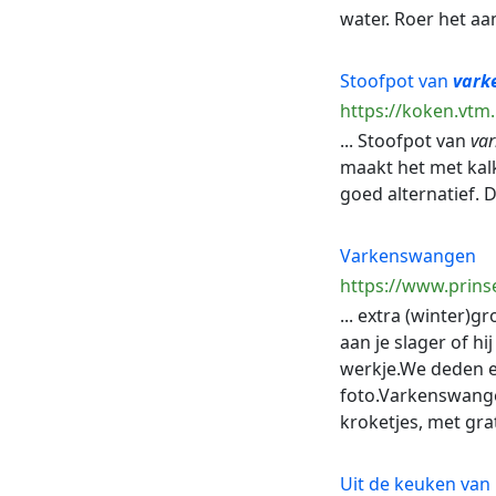
water. Roer het aa
Stoofpot van
vark
https://koken.vtm
... Stoofpot van
va
maakt het met kal
goed alternatief. 
Varkenswangen
https://www.prin
... extra (winter)
aan je slager of hi
werkje.We deden er
foto.Varkenswangetj
kroketjes, met grat
Uit de keuken van L