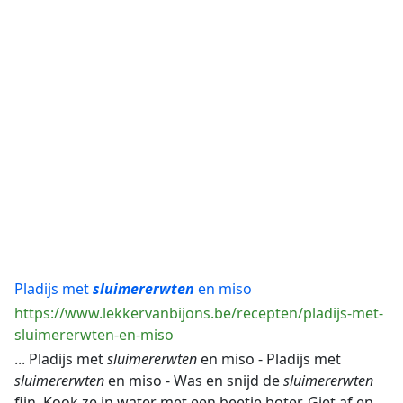
Pladijs met
sluimererwten
en miso
https://www.lekkervanbijons.be/recepten/pladijs-met-
sluimererwten-en-miso
... Pladijs met
sluimererwten
en miso - Pladijs met
sluimererwten
en miso - Was en snijd de
sluimererwten
fijn. Kook ze in water met een beetje boter. Giet af en