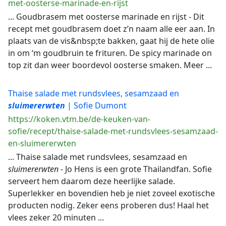
met-oosterse-marinade-en-rijst
... Goudbrasem met oosterse marinade en rijst - Dit
recept met goudbrasem doet z’n naam alle eer aan. In
plaats van de vis&nbsp;te bakken, gaat hij de hete olie
in om ‘m goudbruin te frituren. De spicy marinade on
top zit dan weer boordevol oosterse smaken. Meer ...
Thaise salade met rundsvlees, sesamzaad en
sluimererwten
| Sofie Dumont
https://koken.vtm.be/de-keuken-van-
sofie/recept/thaise-salade-met-rundsvlees-sesamzaad-
en-sluimererwten
... Thaise salade met rundsvlees, sesamzaad en
sluimererwten
- Jo Hens is een grote Thailandfan. Sofie
serveert hem daarom deze heerlijke salade.
Superlekker en bovendien heb je niet zoveel exotische
producten nodig. Zeker eens proberen dus! Haal het
vlees zeker 20 minuten ...