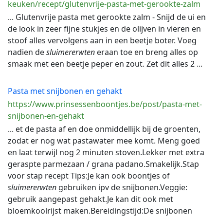
keuken/recept/glutenvrije-pasta-met-gerookte-zalm
... Glutenvrije pasta met gerookte zalm - Snijd de ui en
de look in zeer fijne stukjes en de olijven in vieren en
stoof alles vervolgens aan in een beetje boter. Voeg
nadien de
sluimererwten
eraan toe en breng alles op
smaak met een beetje peper en zout. Zet dit alles 2 ...
Pasta met snijbonen en gehakt
https://www.prinsessenboontjes.be/post/pasta-met-
snijbonen-en-gehakt
... et de pasta af en doe onmiddellijk bij de groenten,
zodat er nog wat pastawater mee komt. Meng goed
en laat terwijl nog 2 minuten stoven.Lekker met extra
geraspte parmezaan / grana padano.Smakelijk.Stap
voor stap recept Tips:Je kan ook boontjes of
sluimererwten
gebruiken ipv de snijbonen.Veggie:
gebruik aangepast gehakt.Je kan dit ook met
bloemkoolrijst maken.Bereidingstijd:De snijbonen