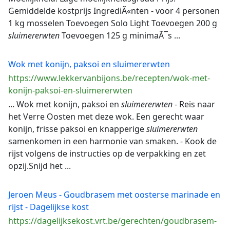
Gemiddelde kostprijs IngrediÃ«nten - voor 4 personen
1 kg mosselen Toevoegen Solo Light Toevoegen 200 g
sluimererwten
Toevoegen 125 g minimaÃ¯s ...
Wok met konijn, paksoi en sluimererwten
https://www.lekkervanbijons.be/recepten/wok-met-
konijn-paksoi-en-sluimererwten
... Wok met konijn, paksoi en
sluimererwten
- Reis naar
het Verre Oosten met deze wok. Een gerecht waar
konijn, frisse paksoi en knapperige
sluimererwten
samenkomen in een harmonie van smaken. - Kook de
rijst volgens de instructies op de verpakking en zet
opzij.Snijd het ...
Jeroen Meus - Goudbrasem met oosterse marinade en
rijst - Dagelijkse kost
https://dagelijksekost.vrt.be/gerechten/goudbrasem-