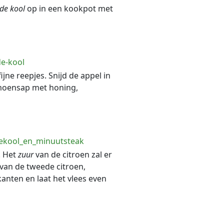
de
kool
op in een kookpot met
e-kool
fijne reepjes. Snijd de appel in
limoensap met honing,
ekool_en_minuutsteak
. Het
zuur
van de citroen zal er
 van de tweede citroen,
kanten en laat het vlees even