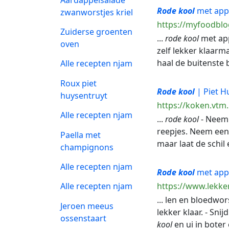
Rode
kool
met appe
zwanworstjes kriel
https://myfoodblo
Zuiderse groenten
...
rode
kool
met app
oven
zelf lekker klaarm
haal de buitenste b
Alle recepten njam
Roux piet
Rode
kool
| Piet H
huysentruyt
https://koken.vtm.
Alle recepten njam
...
rode
kool
- Neem
reepjes. Neem een a
Paella met
maar laat de schil
champignons
Alle recepten njam
Rode
kool
met app
https://www.lekke
Alle recepten njam
... len en bloedwor
Jeroen meeus
lekker klaar. - Snij
ossenstaart
kool
en ui in boter