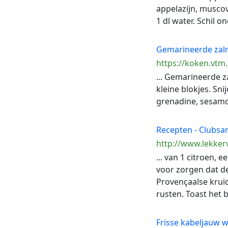
appelazijn, musco
1 dl water. Schil o
Gemarineerde za
https://koken.vtm
... Gemarineerde 
kleine blokjes. Sn
grenadine, sesamoli
Recepten - Clubsa
http://www.lekke
... van 1 citroen, 
voor zorgen dat d
Provençaalse kruide
rusten. Toast het b
Frisse kabeljauw 