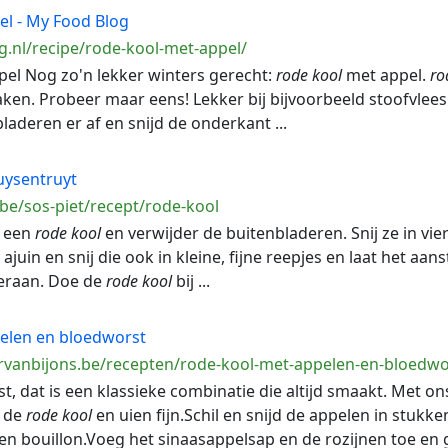
l - My Food Blog
g.nl/recipe/rode-kool-met-appel/
el Nog zo'n lekker winters gerecht:
rode
kool
met appel.
ro
aken. Probeer maar eens! Lekker bij bijvoorbeeld stoofvlees
laderen er af en snijd de onderkant ...
uysentruyt
be/sos-piet/recept/rode-kool
 een
rode
kool
en verwijder de buitenbladeren. Snij ze in vier
juin en snij die ook in kleine, fijne reepjes en laat het aans
 eraan. Doe de
rode
kool
bij ...
elen en bloedworst
rvanbijons.be/recepten/rode-kool-met-appelen-en-bloedwo
st, dat is een klassieke combinatie die altijd smaakt. Met o
d de
rode
kool
en uien fijn.Schil en snijd de appelen in stuk
 en bouillon.Voeg het sinaasappelsap en de rozijnen toe en gi