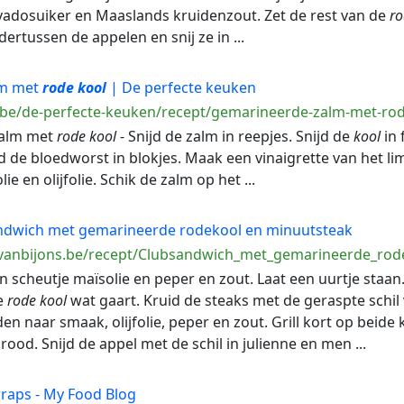
vadosuiker en Maaslands kruidenzout. Zet de rest van de
ro
ndertussen de appelen en snij ze in ...
lm met
rode
kool
| De perfecte keuken
.be/de-perfecte-keuken/recept/gemarineerde-zalm-met-rod
zalm met
rode
kool
- Snijd de zalm in reepjes. Snijd de
kool
in 
ijd de bloedworst in blokjes. Maak een vinaigrette van het 
e en olijfolie. Schik de zalm op het ...
ndwich met gemarineerde rodekool en minuutsteak
rvanbijons.be/recept/Clubsandwich_met_gemarineerde_rod
een scheutje maïsolie en peper en zout. Laat een uurtje staan
e
rode
kool
wat gaart. Kruid de steaks met de geraspte schil
n naar smaak, olijfolie, peper en zout. Grill kort op beide 
rood. Snijd de appel met de schil in julienne en men ...
wraps - My Food Blog