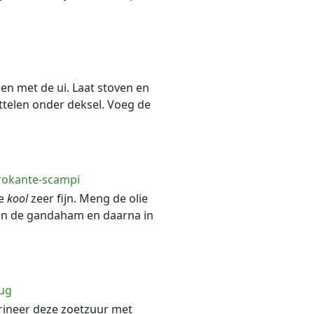
men met de ui. Laat stoven en
ruttelen onder deksel. Voeg de
krokante-scampi
de
kool
zeer fijn. Meng de olie
 in de gandaham en daarna in
rug
arineer deze zoetzuur met