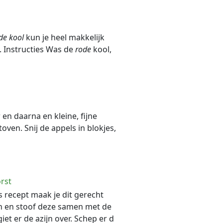
de
kool
kun je heel makkelijk
. Instructies Was de
rode
kool,
 en daarna en kleine, fijne
toven. Snij de appels in blokjes,
rst
ns recept maak je dit gerecht
ken en stoof deze samen met de
et er de azijn over. Schep er d