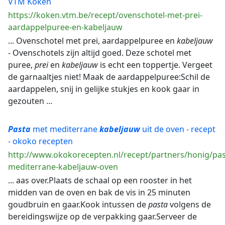
VTM Koken
https://koken.vtm.be/recept/ovenschotel-met-prei-
aardappelpuree-en-kabeljauw
... Ovenschotel met prei, aardappelpuree en
kabeljauw
- Ovenschotels zijn altijd goed. Deze schotel met
puree,
prei
en
kabeljauw
is echt een toppertje. Vergeet
de garnaaltjes niet! Maak de aardappelpuree:Schil de
aardappelen, snij in gelijke stukjes en kook gaar in
gezouten ...
Pasta
met mediterrane
kabeljauw
uit de oven - recept
- okoko recepten
http://www.okokorecepten.nl/recept/partners/honig/pas
mediterrane-kabeljauw-oven
... aas over.Plaats de schaal op een rooster in het
midden van de oven en bak de vis in 25 minuten
goudbruin en gaar.Kook intussen de
pasta
volgens de
bereidingswijze op de verpakking gaar.Serveer de