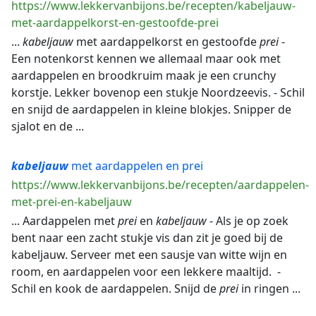
https://www.lekkervanbijons.be/recepten/kabeljauw-
met-aardappelkorst-en-gestoofde-prei
...
kabeljauw
met aardappelkorst en gestoofde
prei
-
Een notenkorst kennen we allemaal maar ook met
aardappelen en broodkruim maak je een crunchy
korstje. Lekker bovenop een stukje Noordzeevis. - Schil
en snijd de aardappelen in kleine blokjes. Snipper de
sjalot en de ...
kabeljauw
met aardappelen en prei
https://www.lekkervanbijons.be/recepten/aardappelen-
met-prei-en-kabeljauw
... Aardappelen met
prei
en
kabeljauw
- Als je op zoek
bent naar een zacht stukje vis dan zit je goed bij de
kabeljauw. Serveer met een sausje van witte wijn en
room, en aardappelen voor een lekkere maaltijd. -
Schil en kook de aardappelen. Snijd de
prei
in ringen ...