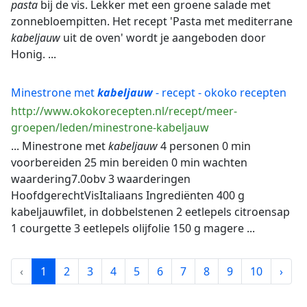
pasta
bij de vis. Lekker met een groene salade met
zonnebloempitten. Het recept 'Pasta met mediterrane
kabeljauw
uit de oven' wordt je aangeboden door
Honig. ...
Minestrone met
kabeljauw
- recept - okoko recepten
http://www.okokorecepten.nl/recept/meer-
groepen/leden/minestrone-kabeljauw
... Minestrone met
kabeljauw
4 personen 0 min
voorbereiden 25 min bereiden 0 min wachten
waardering7.0obv 3 waarderingen
HoofdgerechtVisItaliaans Ingrediënten 400 g
kabeljauwfilet, in dobbelstenen 2 eetlepels citroensap
1 courgette 3 eetlepels olijfolie 150 g magere ...
‹
1
2
3
4
5
6
7
8
9
10
›