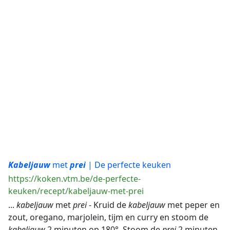
Kabeljauw
met
prei
| De perfecte keuken
https://koken.vtm.be/de-perfecte-
keuken/recept/kabeljauw-met-prei
...
kabeljauw
met
prei
- Kruid de
kabeljauw
met peper en
zout, oregano, marjolein, tijm en curry en stoom de
kabeljauw
2 minuten op 180°. Stoom de
prei
2 minuten