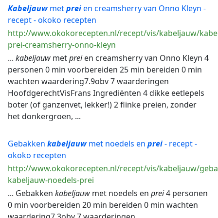
Kabeljauw
met
prei
en creamsherry van Onno Kleyn -
recept - okoko recepten
http://www.okokorecepten.nl/recept/vis/kabeljauw/kabe
prei-creamsherry-onno-kleyn
...
kabeljauw
met
prei
en creamsherry van Onno Kleyn 4
personen 0 min voorbereiden 25 min bereiden 0 min
wachten waardering7.9obv 7 waarderingen
HoofdgerechtVisFrans Ingrediënten 4 dikke eetlepels
boter (of ganzenvet, lekker!) 2 flinke preien, zonder
het donkergroen, ...
Gebakken
kabeljauw
met noedels en
prei
- recept -
okoko recepten
http://www.okokorecepten.nl/recept/vis/kabeljauw/geb
kabeljauw-noedels-prei
... Gebakken
kabeljauw
met noedels en
prei
4 personen
0 min voorbereiden 20 min bereiden 0 min wachten
waardering7.3obv 7 waarderingen