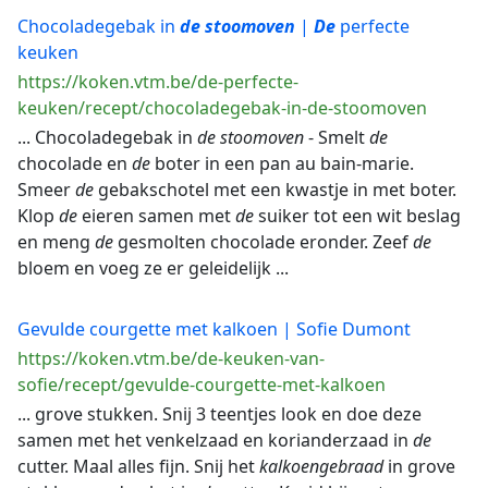
Chocoladegebak in
de
stoomoven
|
De
perfecte
keuken
https://koken.vtm.be/de-perfecte-
keuken/recept/chocoladegebak-in-de-stoomoven
... Chocoladegebak in
de
stoomoven
- Smelt
de
chocolade en
de
boter in een pan au bain-marie.
Smeer
de
gebakschotel met een kwastje in met boter.
Klop
de
eieren samen met
de
suiker tot een wit beslag
en meng
de
gesmolten chocolade eronder. Zeef
de
bloem en voeg ze er geleidelijk ...
Gevulde courgette met kalkoen | Sofie Dumont
https://koken.vtm.be/de-keuken-van-
sofie/recept/gevulde-courgette-met-kalkoen
... grove stukken. Snij 3 teentjes look en doe deze
samen met het venkelzaad en korianderzaad in
de
cutter. Maal alles fijn. Snij het
kalkoengebraad
in grove