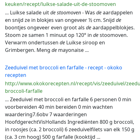
keuken/recept/luikse-salade-uit-de-stoomoven
... Luikse salade uit
de
stoomoven
- Was
de
aardappelen
en snijd ze in blokjes van ongeveer ½ cm. Snijd
de
boontjes ongeveer even groot als
de
aardappelblokjes.
Stoom ze samen 1 minuut op 120° in
de
stoomoven.
Verwarm ondertussen
de
Luikse siroop en
Grimbergen. Meng
de
mayonaise ...
Zeeduivel met broccoli en farfalle - recept - okoko
recepten
http://www.okokorecepten.nl/recept/vis/zeeduivel/zeedu
broccoli-farfalle
... Zeeduivel met broccoli en farfalle 6 personen 0 min
voorbereiden 40 min bereiden 0 min wachten
waardering7.6obv 7 waarderingen
HoofdgerechtVisHollands Ingrediënten 800 g broccoli,
in roosjes (ca. 2 broccoli) 6 zeeduivelfilets van elk 150 g
(ca. 3 cm hoog) 500 g farfalle (kooktijd ...