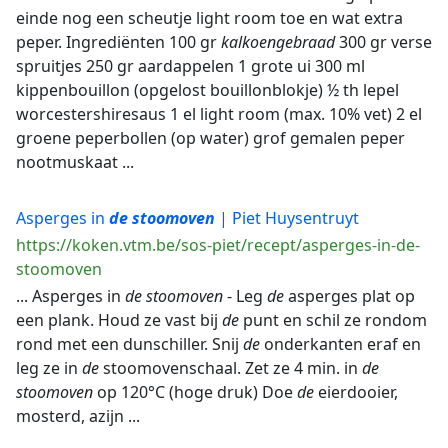
einde nog een scheutje light room toe en wat extra
peper. Ingrediënten 100 gr
kalkoengebraad
300 gr verse
spruitjes 250 gr aardappelen 1 grote ui 300 ml
kippenbouillon (opgelost bouillonblokje) ½ th lepel
worcestershiresaus 1 el light room (max. 10% vet) 2 el
groene peperbollen (op water) grof gemalen peper
nootmuskaat ...
Asperges in
de
stoomoven
| Piet Huysentruyt
https://koken.vtm.be/sos-piet/recept/asperges-in-de-
stoomoven
... Asperges in
de
stoomoven
- Leg
de
asperges plat op
een plank. Houd ze vast bij
de
punt en schil ze rondom
rond met een dunschiller. Snij
de
onderkanten eraf en
leg ze in
de
stoomovenschaal. Zet ze 4 min. in
de
stoomoven
op 120°C (hoge druk) Doe
de
eierdooier,
mosterd, azijn ...