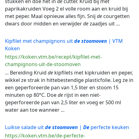
stukken en doe het in
de
cutter. Kruid bij met
paprikakruiden Voeg 2 el volle room aan en kruid bij
met peper. Maal opnieuw alles fijn. Snij
de
courgetten
dwars door midden en verwijder
de
zaadjes uit ...
Kipfilet met champignons uit
de
stoomoven
| VTM
Koken
https://koken.vtm.be/recept/kipfilet-met-
champignons-uit-de-stoomoven
... Bereiding Kruid
de
kipfilets met kipkruiden en peper,
wikkel ze strak in hittebestendige plasticfolie. Leg ze in
een geperforeerde pan van 1,5 liter en stoom 15
minuten op 80°C. Doe
de
rijst in een niet-
geperforeerde pan van 2,5 liter en voeg er 500 ml
water aan toe wanneer ...
Luikse salade uit
de
stoomoven
|
De
perfecte keuken
https://koken.vtm.be/de-perfecte-