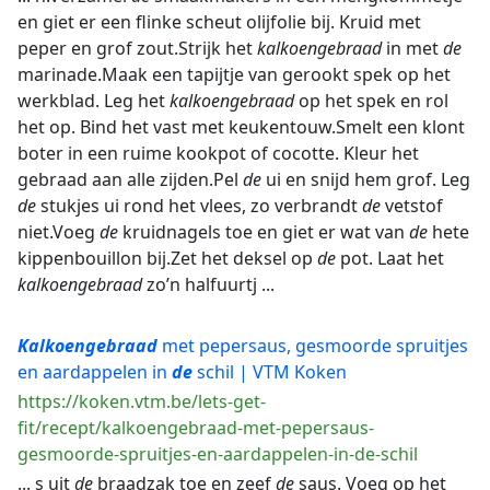
en giet er een flinke scheut olijfolie bij. Kruid met
peper en grof zout.Strijk het
kalkoengebraad
in met
de
marinade.Maak een tapijtje van gerookt spek op het
werkblad. Leg het
kalkoengebraad
op het spek en rol
het op. Bind het vast met keukentouw.Smelt een klont
boter in een ruime kookpot of cocotte. Kleur het
gebraad aan alle zijden.Pel
de
ui en snijd hem grof. Leg
de
stukjes ui rond het vlees, zo verbrandt
de
vetstof
niet.Voeg
de
kruidnagels toe en giet er wat van
de
hete
kippenbouillon bij.Zet het deksel op
de
pot. Laat het
kalkoengebraad
zo’n halfuurtj ...
Kalkoengebraad
met pepersaus, gesmoorde spruitjes
en aardappelen in
de
schil | VTM Koken
https://koken.vtm.be/lets-get-
fit/recept/kalkoengebraad-met-pepersaus-
gesmoorde-spruitjes-en-aardappelen-in-de-schil
... s uit
de
braadzak toe en zeef
de
saus. Voeg op het