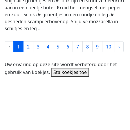
Snijd alle groentjes en
de
look fijn en stoof ze heel kort
aan in een beetje boter. Kruid het mengsel met peper
en zout. Schik
de
groentjes in een rondje en leg
de
gesneden scampi erbovenop. Snijd
de
mozzarella in
schijfjes en leg ...
‹
1
2
3
4
5
6
7
8
9
10
›
Uw ervaring op deze site wordt verbeterd door het
gebruik van koekjes.
Sta koekjes toe