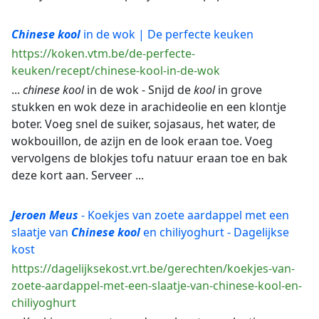
Chinese
kool
in de wok | De perfecte keuken
https://koken.vtm.be/de-perfecte-
keuken/recept/chinese-kool-in-de-wok
...
chinese
kool
in de wok - Snijd de
kool
in grove
stukken en wok deze in arachideolie en een klontje
boter. Voeg snel de suiker, sojasaus, het water, de
wokbouillon, de azijn en de look eraan toe. Voeg
vervolgens de blokjes tofu natuur eraan toe en bak
deze kort aan. Serveer ...
Jeroen
Meus
- Koekjes van zoete aardappel met een
slaatje van
Chinese
kool
en chiliyoghurt - Dagelijkse
kost
https://dagelijksekost.vrt.be/gerechten/koekjes-van-
zoete-aardappel-met-een-slaatje-van-chinese-kool-en-
chiliyoghurt