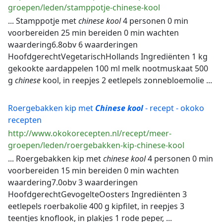
groepen/leden/stamppotje-chinese-kool
... Stamppotje met
chinese
kool
4 personen 0 min
voorbereiden 25 min bereiden 0 min wachten
waardering6.8obv 6 waarderingen
HoofdgerechtVegetarischHollands Ingrediënten 1 kg
gekookte aardappelen 100 ml melk nootmuskaat 500
g
chinese
kool, in reepjes 2 eetlepels zonnebloemolie ...
Roergebakken kip met
Chinese
kool
- recept - okoko
recepten
http://www.okokorecepten.nl/recept/meer-
groepen/leden/roergebakken-kip-chinese-kool
... Roergebakken kip met
chinese
kool
4 personen 0 min
voorbereiden 15 min bereiden 0 min wachten
waardering7.0obv 3 waarderingen
HoofdgerechtGevogelteOosters Ingrediënten 3
eetlepels roerbakolie 400 g kipfilet, in reepjes 3
teentjes knoflook, in plakjes 1 rode peper, ...