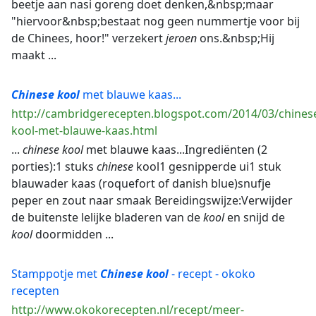
beetje aan nasi goreng doet denken,&nbsp;maar
"hiervoor&nbsp;bestaat nog geen nummertje voor bij
de Chinees, hoor!" verzekert
jeroen
ons.&nbsp;Hij
maakt ...
Chinese
kool
met blauwe kaas...
http://cambridgerecepten.blogspot.com/2014/03/chines
kool-met-blauwe-kaas.html
...
chinese
kool
met blauwe kaas...Ingrediënten (2
porties):1 stuks
chinese
kool1 gesnipperde ui1 stuk
blauwader kaas (roquefort of danish blue)snufje
peper en zout naar smaak Bereidingswijze:Verwijder
de buitenste lelijke bladeren van de
kool
en snijd de
kool
doormidden ...
Stamppotje met
Chinese
kool
- recept - okoko
recepten
http://www.okokorecepten.nl/recept/meer-