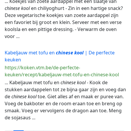
... Koekjes van zoete aardappel met een slaatje van
chinese
kool
en chiliyoghurt - Zin in een hartige snack?
Deze vegetarische koekjes van zoete aardappel zijn
een favoriet bij groot en klein. Serveer met een verse
koolsla en een pittige dressing. - Verwarm de oven
voor ...
Kabeljauw met tofu en
chinese
kool
| De perfecte
keuken
https://koken.vtm.be/de-perfecte-
keuken/recept/kabeljauw-met-tofu-en-chinese-kool
... Kabeljauw met tofu en
chinese
kool
- Kook de
stukken aardappelen tot ze bijna gaar zijn en voeg dan
de
chinese
kool
toe. Giet alles af en maak er puree van.
Voeg de bakboter en de room eraan toe en breng op
smaak. Voeg er vervolgens de dragon aan toe. Meng
de sojasaus ...