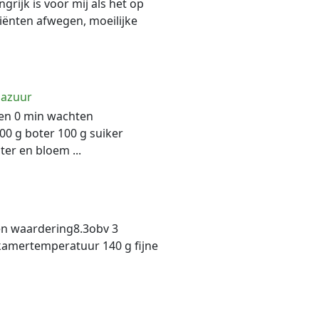
grijk is voor mij als het op
diënten afwegen, moeilijke
lazuur
den 0 min wachten
0 g boter 100 g suiker
er en bloem ...
en waardering8.3obv 3
kamertemperatuur 140 g fijne