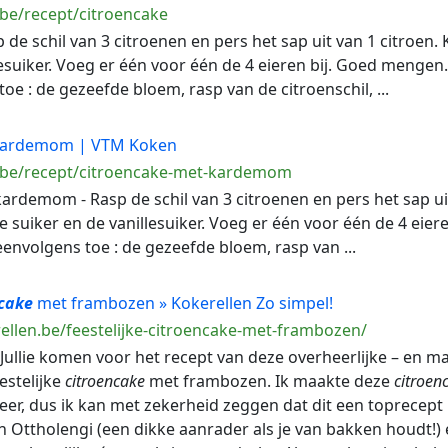
.be/recept/citroencake
 de schil van 3 citroenen en pers het sap uit van 1 citroen
lesuiker. Voeg er één voor één de 4 eieren bij. Goed menge
oe : de gezeefde bloem, rasp van de citroenschil, ...
ardemom | VTM Koken
m.be/recept/citroencake-met-kardemom
ardemom - Rasp de schil van 3 citroenen en pers het sap uit
 suiker en de vanillesuiker. Voeg er één voor één de 4 eie
nvolgens toe : de gezeefde bloem, rasp van ...
cake
met frambozen » Kokerellen Zo simpel!
ellen.be/feestelijke-citroencake-met-frambozen/
or. Jullie komen voor het recept van deze overheerlijke – en 
estelijke
citroencake
met frambozen. Ik maakte deze
citroen
er, dus ik kan met zekerheid zeggen dat dit een toprecept is
 Ottholengi (een dikke aanrader als je van bakken houdt!)