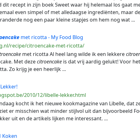
d dit recept in zijn boek Sweet waar hij helemaal los gaat 
llemaal even simpel of met alledaagse ingrediënten, maar d
eranderde nog een paar kleine stapjes om hem nog wat ...
roencake
met ricotta - My Food Blog
.nl/recipe/citroencake-met-ricotta/
itroencake
met ricotta Al heel lang wilde ik een lekkere
citroe
 cake. Met deze
citroencake
is dat vrij aardig gelukt! Voor h
a. Zo krijg je een heerlijk ...
Lekker!
ogspot.be/2010/12/libelle-lekker.html
daag kocht ik het nieuwe kookmagazine van Libelle, dat zee
ziet er misschien wat minder stijlvol uit dan bijvoorbeeld F
ker uit en de artikels lijken me interessant. ...
 Koken