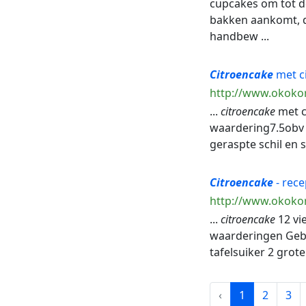
cupcakes om tot dez
bakken aankomt, da
handbew ...
Citroencake
met ci
http://www.okokor
...
citroencake
met c
waardering7.5obv 
geraspte schil en 
Citroencake
- rece
http://www.okokor
...
citroencake
12 vi
waarderingen Geba
tafelsuiker 2 grote 
‹
1
2
3