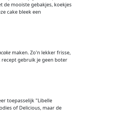
met de mooiste gebakjes, koekjes
eze cake bleek een
ncake
maken. Zo'n lekker frisse,
et recept gebruik je geen boter
r toepasselijk "Libelle
oodies of Delicious, maar de