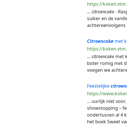
https://koken.vtm
...
citroencake
- Rasp
suiker en de vanil
achtereenvolgens t
Citroencake
met k
https://koken.vt
...
citroencake
met k
boter romig met de
voegen we achteree
Feestelijke
citroen
https://www.koker
... uurlijk niet vo
showstopping – fe
ondertussen al 4 ke
het boek Sweet van