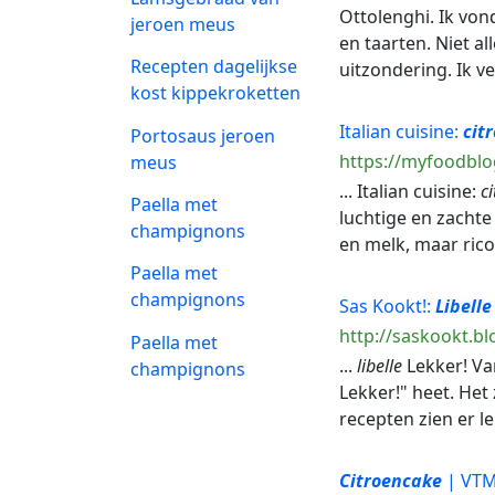
Ottolenghi. Ik von
jeroen meus
en taarten. Niet a
Recepten dagelijkse
uitzondering. Ik v
kost kippekroketten
Italian cuisine:
cit
Portosaus jeroen
https://myfoodblog
meus
... Italian cuisine:
c
Paella met
luchtige en zachte
champignons
en melk, maar ricott
Paella met
champignons
Sas Kookt!:
Libelle
http://saskookt.bl
Paella met
...
libelle
Lekker! Van
champignons
Lekker!" heet. Het 
recepten zien er lek
Citroencake
| VTM