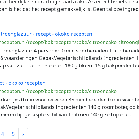
e heerlijke én prachtige taart/cake. Als er echter iets belan
n is het dat het recept gemakkelijk is! Geen talloze ingre
troenglazuur - recept - okoko recepten
ecepten.nl/recept/bakrecepten/cake/citroencake-citroeng
itroenglazuur 4 personen 0 min voorbereiden 1 uur berei
6 waarderingen GebakVegetarischHollands Ingrediënten 10
sap van 2 citroenen 3 eieren 180 g bloem 15 g bakpoeder bot
pt - okoko recepten
ecepten.nl/recept/bakrecepten/cake/citroencake
erkantjes 0 min voorbereiden 35 min bereiden 0 min wacht
kVegetarischHollands Ingrediënten 140 g roomboter, op 
eieren fijngeraspte schil van 1 citroen 140 g zelfrijzend ...
4
5
›