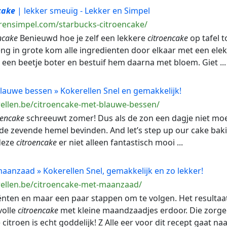
cake
| lekker smeuïg - Lekker en Simpel
rensimpel.com/starbucks-citroencake/
ncake
Benieuwd hoe je zelf een lekkere
citroencake
op tafel 
g in grote kom alle ingredienten door elkaar met een elekt
een beetje boter en bestuif hem daarna met bloem. Giet ...
auwe bessen » Kokerellen Snel en gemakkelijk!
ellen.be/citroencake-met-blauwe-bessen/
oencake
schreeuwt zomer! Dus als de zon een dagje niet moe
in de zevende hemel bevinden. And let’s step up our cake ba
 deze
citroencake
er niet alleen fantastisch mooi ...
anzaad » Kokerellen Snel, gemakkelijk en zo lekker!
ellen.be/citroencake-met-maanzaad/
iënten en maar een paar stappen om te volgen. Het resultaat
volle
citroencake
met kleine maandzaadjes erdoor. Die zorgen
citroen is echt goddelijk! Z Alle eer voor dit recept gaat n