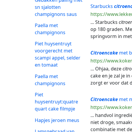
Starbucks
citroen
sn sjalotten
champignons saus
https://www.lekke
... Starbucks
citroe
Paella met
op 180 graden. Men
champignons
springvorm in met 
Piet huysentruyt
voorgerecht met
Citroencake
met bl
scampi appel, selder
https://www.koker
en tomaat
... Ohjaa, deze
citr
cake en je zal je 
Paella met
zorgt er voor dat
champignons
Piet
Citroencake
met ma
huysentruyt:quatre
https://www.koker
quart cake filmpje
... handvol ingred
Hapjes jeroen meus
niet droge, smaak
combinatie met de 
Lamsgebraad van