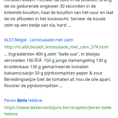
de vis gedurende ongeveer 30 seconden in de
kokende bouillon, haal de bouillon van het vuur en laat
de vis afkoelen in het kookvocht. Serveer de koude
zalm
op een bedje van sla, hard ...
ALDI België - Lentesalade met zalm
http://nl.aldi.be/aldi_lentesalade_met_zalm_574.html
... Ingrediënten 400 g
zalm
"belle vue", in blokjes
versneden 100 Ã?Â 150 g jonge slamengeling 130 g
kruidenkaas 130 g gemarineerde tomaten
balsamicoazijn 50 g pijnboompitten peper & zout
Bereidingswijze Giet de tomaten af, hou de olie apart.
Rooster de pijnboompitten ...
Peren
Belle
Hélène
https://www.lekkervanbijons.be/recepten/peren-belle-
helene