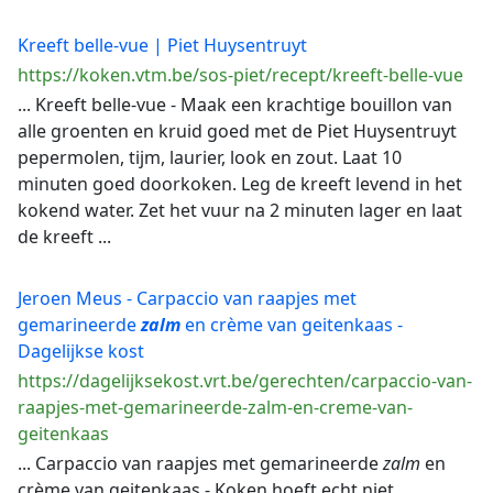
Kreeft belle-vue | Piet Huysentruyt
https://koken.vtm.be/sos-piet/recept/kreeft-belle-vue
... Kreeft belle-vue - Maak een krachtige bouillon van
alle groenten en kruid goed met de Piet Huysentruyt
pepermolen, tijm, laurier, look en zout. Laat 10
minuten goed doorkoken. Leg de kreeft levend in het
kokend water. Zet het vuur na 2 minuten lager en laat
de kreeft ...
Jeroen Meus - Carpaccio van raapjes met
gemarineerde
zalm
en crème van geitenkaas -
Dagelijkse kost
https://dagelijksekost.vrt.be/gerechten/carpaccio-van-
raapjes-met-gemarineerde-zalm-en-creme-van-
geitenkaas
... Carpaccio van raapjes met gemarineerde
zalm
en
crème van geitenkaas - Koken hoeft echt niet