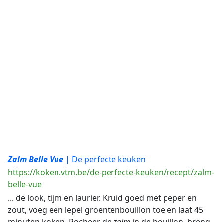
Zalm
Belle
Vue
| De perfecte keuken
https://koken.vtm.be/de-perfecte-keuken/recept/zalm-
belle-vue
... de look, tijm en laurier. Kruid goed met peper en
zout, voeg een lepel groentenbouillon toe en laat 45
minuten koken. Pocheer de
zalm
in de bouillon, breng