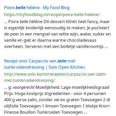
Poire
belle
hélène - My Food Blog
https://myfoodblog.nl/recipe/poire-belle-helene/
... Poire
belle
hélène Dit dessert klinkt heel fancy, maar
is eigenlijk kinderlijk eenvoudig te maken. Je pocheert
de peer in een mengsel van witte wijn, water, suiker en
vanille en giet er daarna warme chocoladesaus
overheen. Serveren met een bolletje vanilleroomijs ...
Recept voor Carpaccio van
zalm
met
tuinkruidendressing | Solo Open Kitchen
http://www.solo.be/nl/recepten/carpaccio-van-zalm-
met-tuinkruidendressing/
... g:
voorgerecht
Moeilijkheid: Lage moeilijkheidsgraad
Prijs: Hoge kostprijs Ingrediënten - voor 4 personen
400 g verse zalm, zonder vel en graten Toevoegen 2 dl
olijfolie Toevoegen 1 limoen Toevoegen 1 blokje Knorr
Finesse Bouillon Tuinkruiden Toevoegen ...