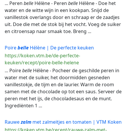
... Peren
belle
Hélène - Peren
belle
Hélène - Doe het
water en de witte wijn in een kookpan. Snijd de
vanillestok overlangs door en schraap er de zaadjes
uit. Doe die met de stok bij het vocht. Voeg de suiker
en citroensap naar smaak toe. Breng ...
Poire
belle
Hélène | De perfecte keuken
https://koken.vtm.be/de-perfecte-
keuken/recept/poire-belle-helene
... Poire
belle
Hélène - Pocheer de geschilde peren in
water met de suiker, het doormidden gesneden
vanillestokje, de tijm en de laurier. Warm de room
samen met de chocolade op tot een saus. Serveer de
peren met het ijs, de chocoladesaus en de munt.
Ingrediënten 1 ...
Rauwe
zalm
met zalmeitjes en tomaten | VTM Koken
https://koken.vtm.be/recept/rauwe-zalm-met-