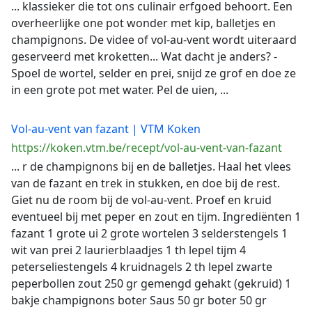
... klassieker die tot ons culinair erfgoed behoort. Een
overheerlijke one pot wonder met kip, balletjes en
champignons. De videe of vol-au-vent wordt uiteraard
geserveerd met kroketten... Wat dacht je anders? -
Spoel de wortel, selder en prei, snijd ze grof en doe ze
in een grote pot met water. Pel de uien, ...
Vol-au-vent van fazant | VTM Koken
https://koken.vtm.be/recept/vol-au-vent-van-fazant
... r de champignons bij en de balletjes. Haal het vlees
van de fazant en trek in stukken, en doe bij de rest.
Giet nu de room bij de vol-au-vent. Proef en kruid
eventueel bij met peper en zout en tijm. Ingrediënten 1
fazant 1 grote ui 2 grote wortelen 3 selderstengels 1
wit van prei 2 laurierblaadjes 1 th lepel tijm 4
peterseliestengels 4 kruidnagels 2 th lepel zwarte
peperbollen zout 250 gr gemengd gehakt (gekruid) 1
bakje champignons boter Saus 50 gr boter 50 gr