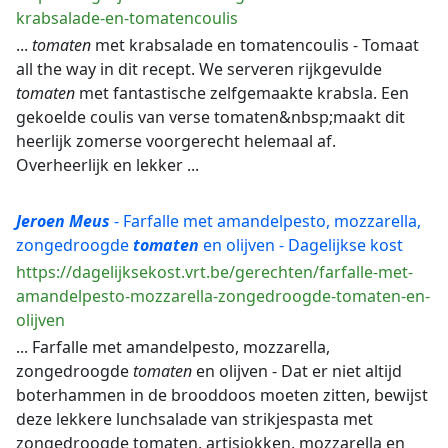
krabsalade-en-tomatencoulis
...
tomaten
met krabsalade en tomatencoulis - Tomaat
all the way in dit recept. We serveren rijkgevulde
tomaten
met fantastische zelfgemaakte krabsla. Een
gekoelde coulis van verse tomaten&nbsp;maakt dit
heerlijk zomerse voorgerecht helemaal af.
Overheerlijk en lekker ...
Jeroen
Meus
- Farfalle met amandelpesto, mozzarella,
zongedroogde
tomaten
en olijven - Dagelijkse kost
https://dagelijksekost.vrt.be/gerechten/farfalle-met-
amandelpesto-mozzarella-zongedroogde-tomaten-en-
olijven
... Farfalle met amandelpesto, mozzarella,
zongedroogde
tomaten
en olijven - Dat er niet altijd
boterhammen in de brooddoos moeten zitten, bewijst
deze lekkere lunchsalade van strikjespasta met
zongedroogde tomaten, artisjokken, mozzarella en