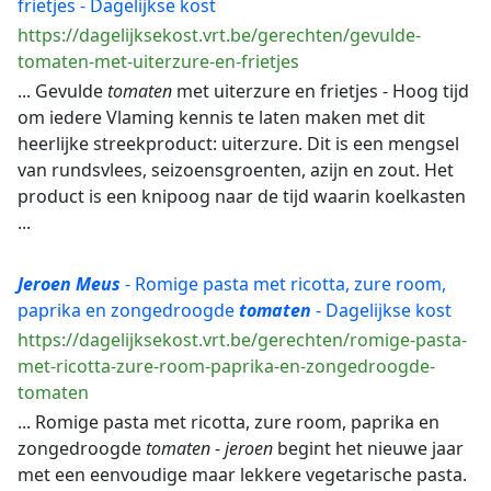
frietjes - Dagelijkse kost
https://dagelijksekost.vrt.be/gerechten/gevulde-
tomaten-met-uiterzure-en-frietjes
... Gevulde
tomaten
met uiterzure en frietjes - Hoog tijd
om iedere Vlaming kennis te laten maken met dit
heerlijke streekproduct: uiterzure. Dit is een mengsel
van rundsvlees, seizoensgroenten, azijn en zout. Het
product is een knipoog naar de tijd waarin koelkasten
...
Jeroen
Meus
- Romige pasta met ricotta, zure room,
paprika en zongedroogde
tomaten
- Dagelijkse kost
https://dagelijksekost.vrt.be/gerechten/romige-pasta-
met-ricotta-zure-room-paprika-en-zongedroogde-
tomaten
... Romige pasta met ricotta, zure room, paprika en
zongedroogde
tomaten
-
jeroen
begint het nieuwe jaar
met een eenvoudige maar lekkere vegetarische pasta.