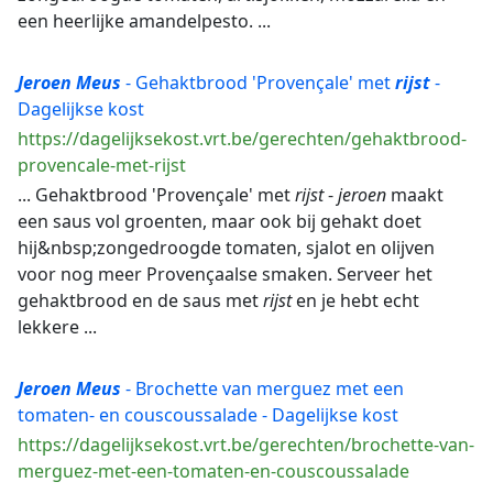
een heerlijke amandelpesto. ...
Jeroen
Meus
- Gehaktbrood 'Provençale' met
rijst
-
Dagelijkse kost
https://dagelijksekost.vrt.be/gerechten/gehaktbrood-
provencale-met-rijst
... Gehaktbrood 'Provençale' met
rijst
-
jeroen
maakt
een saus vol groenten, maar ook bij gehakt doet
hij&nbsp;zongedroogde tomaten, sjalot en olijven
voor nog meer Provençaalse smaken. Serveer het
gehaktbrood en de saus met
rijst
en je hebt echt
lekkere ...
Jeroen
Meus
- Brochette van merguez met een
tomaten- en couscoussalade - Dagelijkse kost
https://dagelijksekost.vrt.be/gerechten/brochette-van-
merguez-met-een-tomaten-en-couscoussalade