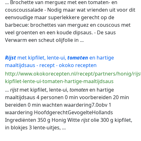
... Brochette van merguez met een tomaten- en
couscoussalade - Nodig maar wat vrienden uit voor dit
eenvoudige maar superlekkere gerecht op de
barbecue: brochettes van merguez en couscous met
veel groenten en een koude dipsaus. - De saus
Verwarm een scheut olijfolie in ...
Rijst
met kipfilet, lente-ui,
tomaten
en hartige
maaltijdsaus - recept - okoko recepten
http://www.okokorecepten.nl/recept/partners/honig/rijs
kipfilet-lente-ui-tomaten-hartige-maaltijdsaus
...
rijst
met kipfilet, lente-ui,
tomaten
en hartige
maaltijdsaus 4 personen 0 min voorbereiden 20 min
bereiden 0 min wachten waardering7.0obv 1
waardering HoofdgerechtGevogelteHollands
Ingrediënten 350 g Honig Witte
rijst
olie 300 g kipfilet,
in blokjes 3 lente-uitjes, ...