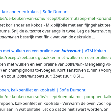
 koriander en kokos | Sofie Dumont
.be/de-keuken-van-sofie/recept/butternutsoep-met-korian
met koriander en kokos - Mix olijfolie met een fijngehakt tee
kuma. Snij de
butternut
overlangs in twee. Leg de
butternut
op
utternut
en bestrijk met flink wat van de gekruide ...
 met wulken en een praline van
butternut
| VTM Koken
.be/recept/zeebaars-gebakken-met-wulken-en-een-praline-
kken met wulken en een praline van
butternut
- Mengeling voo
2gr) en champignons toevoegen. Kort aanstoven (5min.) Vo
 en zout.
butternut
zoetzuur: Zoet zuur: 0,5l ...
en, kalkoenfilet en koolrabi | Sofie Dumont
.be/de-keuken-van-sofie/recept/loempia-met-pompoen-kalko
mpoen, kalkoenfilet en koolrabi - Verwarm de oven voor op
ur aan in wat olijfolie. Let op dat ze niet zwart worden. Snij