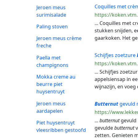
Coquilles met crè
Jeroen meus
surimisalade
https://koken.vtm
... Coquilles met 
Paling stoven
stukken snijden, e
gaarkoken. Het geh
Jeroen meus crème
freche
Schijfjes zoetzure
Paella met
https://koken.vtm.
champignons
... Schijfjes zoetzu
Mokka creme au
appelsiensap in ee
beurre piet
wijnazijn, en voeg
huysentruyt
Jeroen meus
Butternut
gevuld 
aardapelen
https://www.lekke
...
butternut
gevuld 
Piet huysentruyt
gevulde
butternut
v
vleesribben gestoofd
zetten. Genieten m