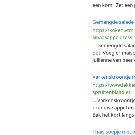
een kom. Zet een p
Gemengde salade 
https://koken.vt
sinaasappeldressi
... Gemengde salad
pot. Voeg er maiso
jullienne van peer
Varkenskroontje 
https://www.lekke
spruitenblaadjes
... Varkenskroontj
brunoise appel en 
Bak het kort langs 
Thais soepje met