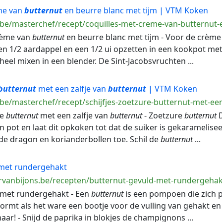
me van
butternut
en beurre blanc met tijm | VTM Koken
.be/masterchef/recept/coquilles-met-creme-van-butternut-
crème van
butternut
en beurre blanc met tijm - Voor de crèm
en 1/2 aardappel en een 1/2 ui opzetten in een kookpot met
eel mixen in een blender. De Sint-Jacobsvruchten ...
butternut
met een zalfje van
butternut
| VTM Koken
be/masterchef/recept/schijfjes-zoetzure-butternut-met-een
re
butternut
met een zalfje van
butternut
- Zoetzure
butternut
D
n pot en laat dit opkoken tot dat de suiker is gekaramelise
 de dragon en korianderbollen toe. Schil de
butternut
...
met rundergehakt
rvanbijons.be/recepten/butternut-gevuld-met-rundergehak
met rundergehakt - Een
butternut
is een pompoen die zich pe
ormt als het ware een bootje voor de vulling van gehakt en 
aar! - Snijd de paprika in blokjes de champignons ...