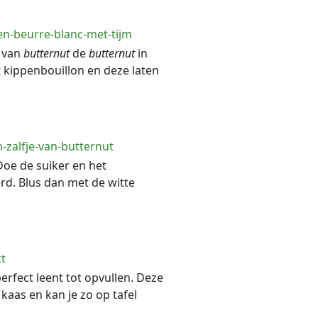
en-beurre-blanc-met-tijm
e van
butternut
de
butternut
in
 kippenbouillon en deze laten
-zalfje-van-butternut
oe de suiker en het
erd. Blus dan met de witte
t
rfect leent tot opvullen. Deze
kaas en kan je zo op tafel