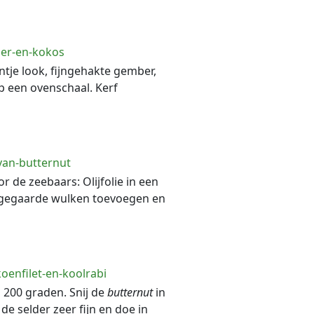
der-en-kokos
ntje look, fijngehakte gember,
 een ovenschaal. Kerf
van-butternut
r de zeebaars: Olijfolie in een
orgegaarde wulken toevoegen en
enfilet-en-koolrabi
 200 graden. Snij de
butternut
in
 de selder zeer fijn en doe in