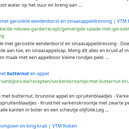
ot water op het vuur en breng aan ...
met gerookte eendenborst en sinaasappeldressing | VTM
m.be/de-nieuwe-garde/recept/gemengde-salade-met-gerook
ng
e met gerookte eendenborst en sinaasappeldressing - Doe t
lie aan toe, en sinaasappelsap. Meng dit alles en kruid af m
 en maak met een appelboor kleine rondjes peer. ...
met
butternut
en appel
rvanbijons.be/recepten/varkenskroontje-met-butternut-bru
e met butternut, brunoise appel en spruitenblaadjes - Vark
spruitenblaadjes - Kruid het varkenskroontje met zwarte pep
alle kanten in boter en een scheutje olijfolie.Leg ...
 pompoen en king krab | VTM Koken