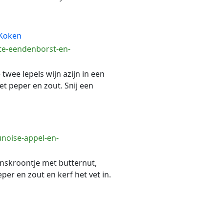
 Koken
te-eendenborst-en-
wee lepels wijn azijn in een
et peper en zout. Snij een
noise-appel-en-
enskroontje met butternut,
er en zout en kerf het vet in.