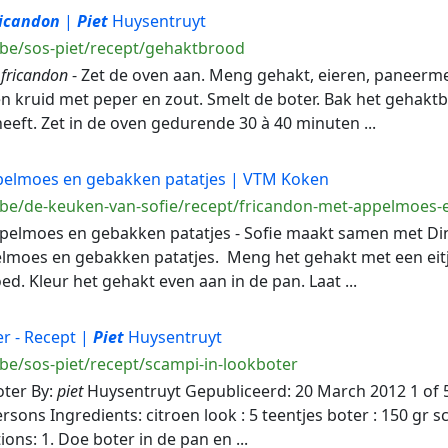
ricandon
|
Piet
Huysentruyt
.be/sos-piet/recept/gehaktbrood
f
fricandon
- Zet de oven aan. Meng gehakt, eieren, paneerme
 kruid met peper en zout. Smelt de boter. Bak het gehaktb
heeft. Zet in de oven gedurende 30 à 40 minuten ...
elmoes en gebakken patatjes | VTM Koken
.be/de-keuken-van-sofie/recept/fricandon-met-appelmoes-
elmoes en gebakken patatjes - Sofie maakt samen met Din
moes en gebakken patatjes. Meng het gehakt met een eitj
d. Kleur het gehakt even aan in de pan. Laat ...
r - Recept |
Piet
Huysentruyt
be/sos-piet/recept/scampi-in-lookboter
oter By:
piet
Huysentruyt Gepubliceerd: 20 March 2012 1 of 5 st
rsons Ingredients: citroen look : 5 teentjes boter : 150 gr s
ons: 1. Doe boter in de pan en ...