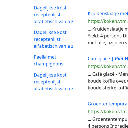
Dagelijkse kost
Kruidenslaatje met
receptenlijst
https://koken.vtm.
alfabetisch van a z
... Kruidenslaatje 
Dagelijkse kost
Yield: 4 persons D
receptenlijst
met olie, azijn en v
alfabetisch van a z
Paella met
Café glacé |
Piet
H
champignons
https://koken.vtm.
... Café glacé - Me
Dagelijkse kost
koude koffie over.
receptenlijst
koude sterke koffie 
alfabetisch van a z
Groententempura 
https://koken.vtm
... Groententempu
4 persons Ingredien