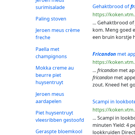
Gehaktbrood of
f
surimisalade
https://koken.vtm
Paling stoven
... Gehaktbrood o
kom. Meng goed en
Jeroen meus crème
een bruin korstje 
freche
Paella met
Fricandon
met app
champignons
https://koken.vtm
Mokka creme au
...
fricandon
met app
beurre piet
fricandon
met appel
huysentruyt
zout. Kneed het goe
Jeroen meus
aardapelen
Scampi in lookbote
https://koken.vtm.
Piet huysentruyt
... Scampi in lookb
vleesribben gestoofd
minuten Yield: 4 pe
Geraspte bloemkool
lookkruiden Directi