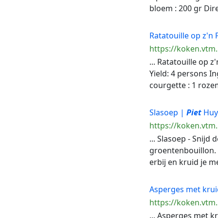
bloem : 200 gr Dire
Ratatouille op z'n 
https://koken.vtm.
... Ratatouille op z
Yield: 4 persons In
courgette : 1 roze
Slasoep |
Piet
Huy
https://koken.vtm.
... Slasoep - Snijd
groentenbouillon.
erbij en kruid je m
Asperges met krui
https://koken.vtm
... Asperges met k