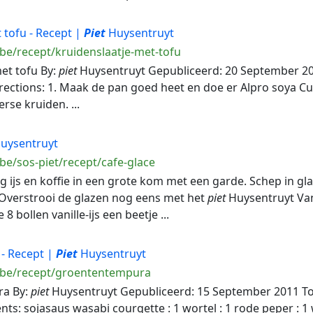
 tofu - Recept |
Piet
Huysentruyt
be/recept/kruidenslaatje-met-tofu
met tofu By:
piet
Huysentruyt Gepubliceerd: 20 September 2011
irections: 1. Maak de pan goed heet en doe er Alpro soya Cui
erse kruiden. ...
uysentruyt
be/sos-piet/recept/cafe-glace
ng ijs en koffie in een grote kom met een garde. Schep in gl
 Overstrooi de glazen nog eens met het
piet
Huysentruyt Van
8 bollen vanille-ijs een beetje ...
- Recept |
Piet
Huysentruyt
.be/recept/groententempura
ra By:
piet
Huysentruyt Gepubliceerd: 15 September 2011 Total
ts: sojasaus wasabi courgette : 1 wortel : 1 rode peper : 1 w