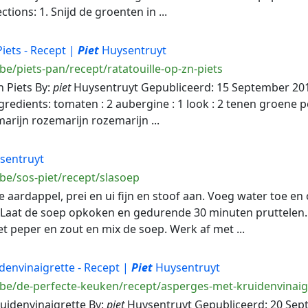
ctions: 1. Snijd de groenten in ...
Piets - Recept |
Piet
Huysentruyt
be/piets-pan/recept/ratatouille-op-zn-piets
'n Piets By:
piet
Huysentruyt Gepubliceerd: 15 September 2011 
gredients: tomaten : 2 aubergine : 1 look : 2 tenen groene pep
marijn rozemarijn rozemarijn ...
sentruyt
be/sos-piet/recept/slasoep
 de aardappel, prei en ui fijn en stoof aan. Voeg water toe e
 Laat de soep opkoken en gedurende 30 minuten pruttelen. 
et peper en zout en mix de soep. Werk af met ...
denvinaigrette - Recept |
Piet
Huysentruyt
.be/de-perfecte-keuken/recept/asperges-met-kruidenvinaig
ruidenvinaigrette By:
piet
Huysentruyt Gepubliceerd: 20 Septe