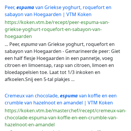
Peer,
espuma
van Griekse yoghurt, roquefort en
sabayon van Hoegaarden | VTM Koken
https://koken.vtm.be/recept/peer-espuma-van-
griekse-yoghurt-roquefort-en-sabayon-van-
hoegaarden
... Peer,
espuma
van Griekse yoghurt, roquefort en
sabayon van Hoegaarden - Gemarineerde peer: Giet
een half flesje Hoegaarden in een pannetje, voeg
citroen en limoensap, rasp van citroen, limoen en
bloedappelsien toe. Laat tot 1/3 inkoken en
afkoelen.Snij een 5-tal plakjes ...
Cremeux van chocolade,
espuma
van koffie en een
crumble van hazelnoot en amandel | VTM Koken
https://koken.vtm.be/masterchef/recept/cremeux-van-
chocolade-espuma-van-koffie-en-een-crumble-van-
hazelnoot-en-amandel