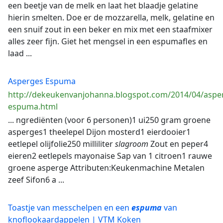
een beetje van de melk en laat het blaadje gelatine
hierin smelten. Doe er de mozzarella, melk, gelatine en
een snuif zout in een beker en mix met een staafmixer
alles zeer fijn. Giet het mengsel in een espumafles en
laad ...
Asperges Espuma
http://dekeukenvanjohanna.blogspot.com/2014/04/aspe
espuma.html
... ngrediënten (voor 6 personen)1 ui250 gram groene
asperges1 theelepel Dijon mosterd1 eierdooier1
eetlepel olijfolie250 milliliter
slagroom
Zout en peper4
eieren2 eetlepels mayonaise Sap van 1 citroen1 rauwe
groene asperge Attributen:Keukenmachine Metalen
zeef Sifon6 a ...
Toastje van messchelpen en een
espuma
van
knoflookaardappelen | VTM Koken