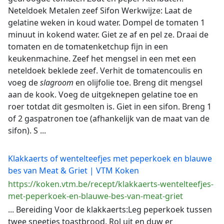
Neteldoek Metalen zeef Sifon Werkwijze: Laat de
gelatine weken in koud water. Dompel de tomaten 1
minuut in kokend water. Giet ze af en pel ze. Draai de
tomaten en de tomatenketchup fijn in een
keukenmachine. Zeef het mengsel in een met een
neteldoek beklede zeef. Verhit de tomatencoulis en
voeg de
slagroom
en olijfolie toe. Breng dit mengsel
aan de kook. Voeg de uitgeknepen gelatine toe en
roer totdat dit gesmolten is. Giet in een sifon. Breng 1
of 2 gaspatronen toe (afhankelijk van de maat van de
sifon). S ...
Klakkaerts of wentelteefjes met peperkoek en blauwe
bes van Meat & Griet | VTM Koken
https://koken.vtm.be/recept/klakkaerts-wentelteefjes-
met-peperkoek-en-blauwe-bes-van-meat-griet
... Bereiding Voor de klakkaerts:Leg peperkoek tussen
twee sneetjes toastbrood. Rol uit en duw er