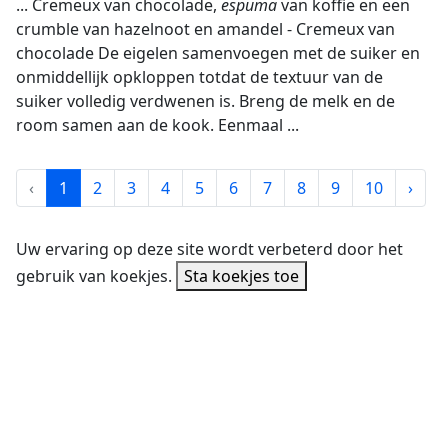
... Cremeux van chocolade,
espuma
van koffie en een
crumble van hazelnoot en amandel - Cremeux van
chocolade De eigelen samenvoegen met de suiker en
onmiddellijk opkloppen totdat de textuur van de
suiker volledig verdwenen is. Breng de melk en de
room samen aan de kook. Eenmaal ...
‹
1
2
3
4
5
6
7
8
9
10
›
Uw ervaring op deze site wordt verbeterd door het
gebruik van koekjes.
Sta koekjes toe