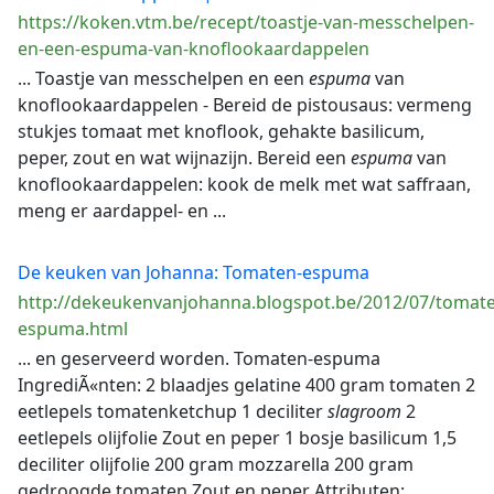
https://koken.vtm.be/recept/toastje-van-messchelpen-
en-een-espuma-van-knoflookaardappelen
... Toastje van messchelpen en een
espuma
van
knoflookaardappelen - Bereid de pistousaus: vermeng
stukjes tomaat met knoflook, gehakte basilicum,
peper, zout en wat wijnazijn. Bereid een
espuma
van
knoflookaardappelen: kook de melk met wat saffraan,
meng er aardappel- en ...
De keuken van Johanna: Tomaten-espuma
http://dekeukenvanjohanna.blogspot.be/2012/07/tomat
espuma.html
... en geserveerd worden. Tomaten-espuma
IngrediÃ«nten: 2 blaadjes gelatine 400 gram tomaten 2
eetlepels tomatenketchup 1 deciliter
slagroom
2
eetlepels olijfolie Zout en peper 1 bosje basilicum 1,5
deciliter olijfolie 200 gram mozzarella 200 gram
gedroogde tomaten Zout en peper Attributen: