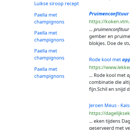
Luikse siroop recept
Pruimenconfituur
Paella met
https://koken.vtm
champignons
...
pruimenconfituur
Paella met
gember en pruimen.
champignons
blokjes. Doe de st
Paella met
champignons
Rode kool met
app
https://www.lekke
Paella met
... Rode kool met
a
champignons
combinatie die alti
fijn.Schil en snijd 
Jeroen Meus - Kais
https://dagelijkse
... eken tijdens D
geserveerd met v