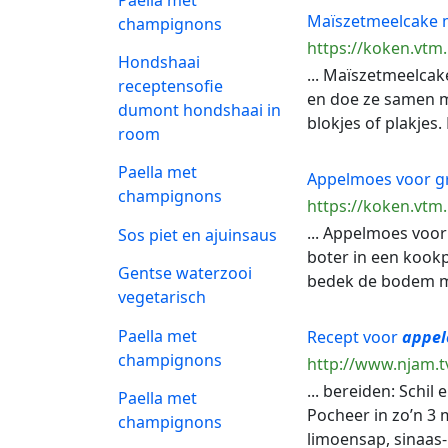
Maïszetmeelcake
champignons
https://koken.vtm
Hondshaai
... Maïszetmeelca
receptensofie
en doe ze samen m
dumont hondshaai in
blokjes of plakjes
room
Paella met
Appelmoes voor gr
champignons
https://koken.vtm
... Appelmoes voor 
Sos piet en ajuinsaus
boter in een kook
Gentse waterzooi
bedek de bodem met
vegetarisch
Paella met
Recept voor
appel
champignons
http://www.njam.t
... bereiden: Schi
Paella met
Pocheer in zo’n 3 
champignons
limoensap, sinaas-