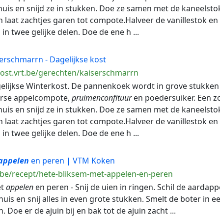
huis en snijd ze in stukken. Doe ze samen met de kaneelstok
n laat zachtjes garen tot compote.Halveer de vanillestok en 
in twee gelijke delen. Doe de ene h ...
erschmarrn - Dagelijkse kost
kost.vrt.be/gerechten/kaiserschmarrn
agelijkse Winterkost. De pannenkoek wordt in grove stukke
erse appelcompote,
pruimenconfituur
en poedersuiker. Een zoe
huis en snijd ze in stukken. Doe ze samen met de kaneelstok
n laat zachtjes garen tot compote.Halveer de vanillestok en 
in twee gelijke delen. Doe de ene h ...
appelen
en peren | VTM Koken
.be/recept/hete-bliksem-met-appelen-en-peren
et
appelen
en peren - Snij de uien in ringen. Schil de aardap
huis en snij alles in even grote stukken. Smelt de boter in 
. Doe er de ajuin bij en bak tot de ajuin zacht ...