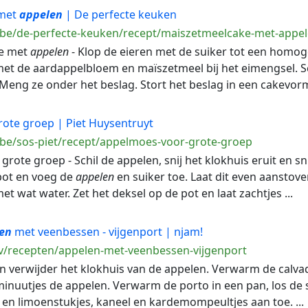
 met
appelen
| De perfecte keuken
.be/de-perfecte-keuken/recept/maiszetmeelcake-met-appe
ke met
appelen
- Klop de eieren met de suiker tot een homo
et de aardappelbloem en maïszetmeel bij het eimengsel. S
. Meng ze onder het beslag. Stort het beslag in een cakevorm 
ote groep | Piet Huysentruyt
.be/sos-piet/recept/appelmoes-voor-grote-groep
grote groep - Schil de appelen, snij het klokhuis eruit en sni
pot en voeg de
appelen
en suiker toe. Laat dit even aanstove
 wat water. Zet het deksel op de pot en laat zachtjes ...
en
met veenbessen - vijgenport | njam!
v/recepten/appelen-met-veenbessen-vijgenport
l en verwijder het klokhuis van de appelen. Verwarm de calv
minuutjes de appelen. Verwarm de porto in een pan, los de s
 en limoenstukjes, kaneel en kardemompeultjes aan toe. ...