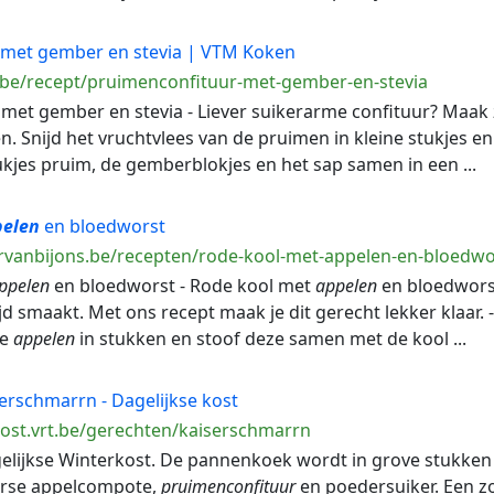
met gember en stevia | VTM Koken
.be/recept/pruimenconfituur-met-gember-en-stevia
met gember en stevia - Liever suikerarme confituur? Maak 
 Snijd het vruchtvlees van de pruimen in kleine stukjes en
ukjes pruim, de gemberblokjes en het sap samen in een ...
elen
en bloedworst
rvanbijons.be/recepten/rode-kool-met-appelen-en-bloedwo
ppelen
en bloedworst - Rode kool met
appelen
en bloedworst
jd smaakt. Met ons recept maak je dit gerecht lekker klaar. 
de
appelen
in stukken en stoof deze samen met de kool ...
erschmarrn - Dagelijkse kost
kost.vrt.be/gerechten/kaiserschmarrn
agelijkse Winterkost. De pannenkoek wordt in grove stukke
erse appelcompote,
pruimenconfituur
en poedersuiker. Een zoe