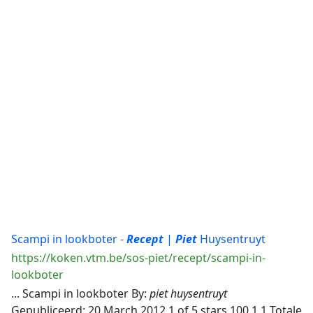
Scampi in lookboter -
Recept
|
Piet
Huysentruyt
https://koken.vtm.be/sos-piet/recept/scampi-in-
lookboter
... Scampi in lookboter By:
piet
huysentruyt
Gepubliceerd: 20 March 2012 1 of 5 stars 100 1 1 Totale