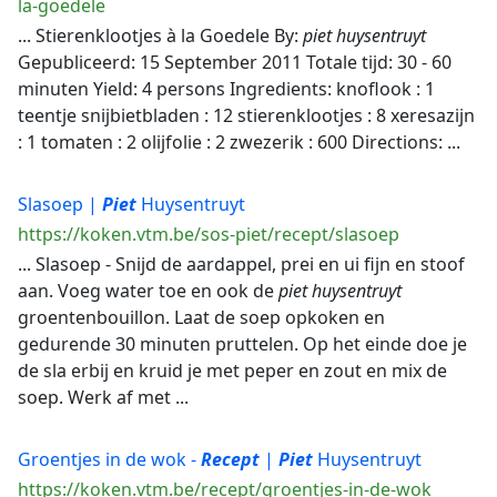
la-goedele
... Stierenklootjes à la Goedele By:
piet
huysentruyt
Gepubliceerd: 15 September 2011 Totale tijd: 30 - 60
minuten Yield: 4 persons Ingredients: knoflook : 1
teentje snijbietbladen : 12 stierenklootjes : 8 xeresazijn
: 1 tomaten : 2 olijfolie : 2 zwezerik : 600 Directions: ...
Slasoep |
Piet
Huysentruyt
https://koken.vtm.be/sos-piet/recept/slasoep
... Slasoep - Snijd de aardappel, prei en ui fijn en stoof
aan. Voeg water toe en ook de
piet
huysentruyt
groentenbouillon. Laat de soep opkoken en
gedurende 30 minuten pruttelen. Op het einde doe je
de sla erbij en kruid je met peper en zout en mix de
soep. Werk af met ...
Groentjes in de wok -
Recept
|
Piet
Huysentruyt
https://koken.vtm.be/recept/groentjes-in-de-wok