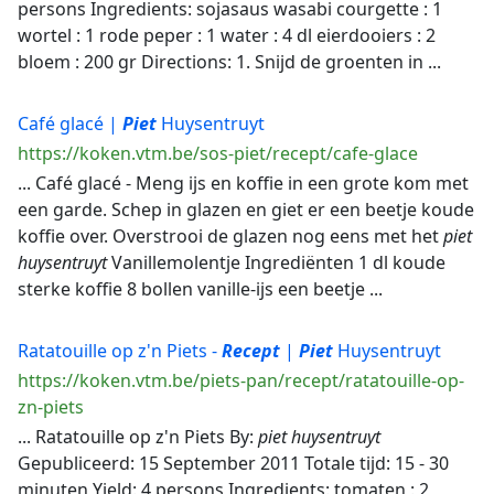
persons Ingredients: sojasaus wasabi courgette : 1
wortel : 1 rode peper : 1 water : 4 dl eierdooiers : 2
bloem : 200 gr Directions: 1. Snijd de groenten in ...
Café glacé |
Piet
Huysentruyt
https://koken.vtm.be/sos-piet/recept/cafe-glace
... Café glacé - Meng ijs en koffie in een grote kom met
een garde. Schep in glazen en giet er een beetje koude
koffie over. Overstrooi de glazen nog eens met het
piet
huysentruyt
Vanillemolentje Ingrediënten 1 dl koude
sterke koffie 8 bollen vanille-ijs een beetje ...
Ratatouille op z'n Piets -
Recept
|
Piet
Huysentruyt
https://koken.vtm.be/piets-pan/recept/ratatouille-op-
zn-piets
... Ratatouille op z'n Piets By:
piet
huysentruyt
Gepubliceerd: 15 September 2011 Totale tijd: 15 - 30
minuten Yield: 4 persons Ingredients: tomaten : 2