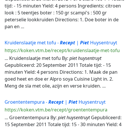
tijd: - 15 minuten Yield: 4 persons Ingredients: citroen
look : 5 teentjes boter : 150 gr scampi's : 500 gr
peterselie lookkruiden Directions: 1. Doe boter in de
pan en ...
Kruidenslaatje met tofu -
Recept
|
Piet
Huysentruyt
https://koken.vtm.be/recept/kruidenslaatje-met-tofu
... Kruidenslaatje met tofu By:
piet
huysentruyt
Gepubliceerd: 20 September 2011 Totale tijd: - 15
minuten Yield: 4 persons Directions: 1. Maak de pan
goed heet en doe er Alpro soya Cuisine Light in. 2.
Meng de sla met olie, azijn en verse kruiden. ...
Groententempura -
Recept
|
Piet
Huysentruyt
https://koken.vtm.be/recept/groententempura
... Groententempura By:
piet
huysentruyt
Gepubliceerd:
15 September 2011 Totale tijd: 15 - 30 minuten Yield: 4