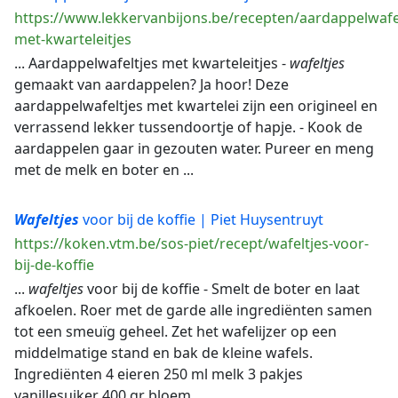
https://www.lekkervanbijons.be/recepten/aardappelwafel
met-kwarteleitjes
... Aardappelwafeltjes met kwarteleitjes -
wafeltjes
gemaakt van aardappelen? Ja hoor! Deze
aardappelwafeltjes met kwartelei zijn een origineel en
verrassend lekker tussendoortje of hapje. - Kook de
aardappelen gaar in gezouten water. Pureer en meng
met de melk en boter en ...
Wafeltjes
voor bij de koffie | Piet Huysentruyt
https://koken.vtm.be/sos-piet/recept/wafeltjes-voor-
bij-de-koffie
...
wafeltjes
voor bij de koffie - Smelt de boter en laat
afkoelen. Roer met de garde alle ingrediënten samen
tot een smeuïg geheel. Zet het wafelijzer op een
middelmatige stand en bak de kleine wafels.
Ingrediënten 4 eieren 250 ml melk 3 pakjes
vanillesuiker 400 gr bloem ...