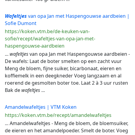
Wafeltjes
van opa Jan met Haspengouwse aardbeien |
Sofie Dumont
https://koken.vtm.be/de-keuken-van-
sofie/recept/wafeltjes-van-opa-jan-met-
haspengouwse-aardbeien
...
wafeltjes
van opa Jan met Haspengouwse aardbeien -
De wafels: Laat de boter smelten op een zacht vuur
Meng de bloem, fijne suiker, bicarbonaat, eieren en
koffiemelk in een deegkneder Voeg langzaam en al
roerend de gesmolten boter toe. Laat 2 à 3 uur rusten
Bak de
wafeltjes
...
Amandelwafeltjes | VTM Koken
https://koken.vtm.be/recept/amandelwafeltjes
... Amandelwafeltjes - Meng de bloem, de bloemsuiker,
de eieren en het amandelpoeder. Smelt de boter. Voeg