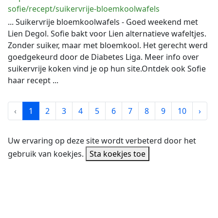
sofie/recept/suikervrije-bloemkoolwafels
... Suikervrije bloemkoolwafels - Goed weekend met
Lien Degol. Sofie bakt voor Lien alternatieve wafeltjes.
Zonder suiker, maar met bloemkool. Het gerecht werd
goedgekeurd door de Diabetes Liga. Meer info over
suikervrije koken vind je op hun site.Ontdek ook Sofie
haar recept ...
‹
1
2
3
4
5
6
7
8
9
10
›
Uw ervaring op deze site wordt verbeterd door het
gebruik van koekjes.
Sta koekjes toe