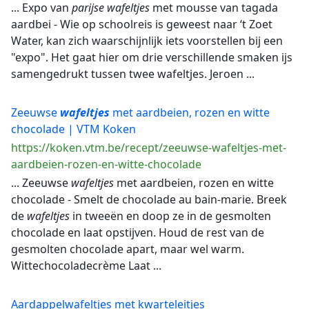
... Expo van
parijse
wafeltjes
met mousse van tagada
aardbei - Wie op schoolreis is geweest naar ‘t Zoet
Water, kan zich waarschijnlijk iets voorstellen bij een
"expo". Het gaat hier om drie verschillende smaken ijs
samengedrukt tussen twee wafeltjes. Jeroen ...
Zeeuwse
wafeltjes
met aardbeien, rozen en witte
chocolade | VTM Koken
https://koken.vtm.be/recept/zeeuwse-wafeltjes-met-
aardbeien-rozen-en-witte-chocolade
... Zeeuwse
wafeltjes
met aardbeien, rozen en witte
chocolade - Smelt de chocolade au bain-marie. Breek
de
wafeltjes
in tweeën en doop ze in de gesmolten
chocolade en laat opstijven. Houd de rest van de
gesmolten chocolade apart, maar wel warm.
Wittechocoladecrème Laat ...
Aardappelwafeltjes met kwarteleitjes