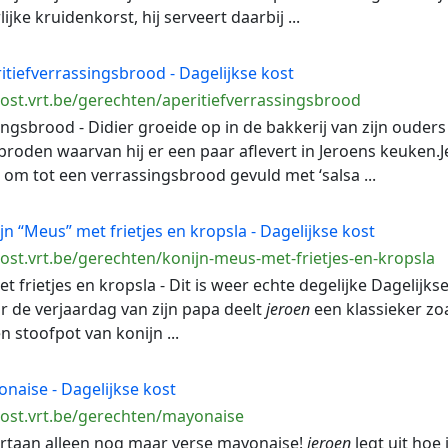
jke kruidenkorst, hij serveert daarbij ...
itiefverrassingsbrood - Dagelijkse kost
kost.vrt.be/gerechten/aperitiefverrassingsbrood
singsbrood - Didier groeide op in de bakkerij van zijn ouders 
 broden waarvan hij er een paar aflevert in Jeroens keuken.
m tot een verrassingsbrood gevuld met ‘salsa ...
jn “Meus” met frietjes en kropsla - Dagelijkse kost
kost.vrt.be/gerechten/konijn-meus-met-frietjes-en-kropsla
et frietjes en kropsla - Dit is weer echte degelijke Dagelijk
or de verjaardag van zijn papa deelt
jeroen
een klassieker zoa
n stoofpot van konijn ...
naise - Dagelijkse kost
ekost.vrt.be/gerechten/mayonaise
oortaan alleen nog maar verse mayonaise!
jeroen
legt uit hoe