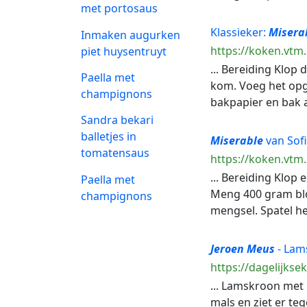
met portosaus
Klassieker:
Misera
Inmaken augurken
https://koken.vtm.
piet huysentruyt
... Bereiding Klop
Paella met
kom. Voeg het opge
champignons
bakpapier en bak 
Sandra bekari
balletjes in
Miserable
van Sof
tomatensaus
https://koken.vtm
... Bereiding Klop
Paella met
Meng 400 gram bl
champignons
mengsel. Spatel het
Jeroen
Meus
- Lams
https://dagelijks
... Lamskroon met 
mals en ziet er teg