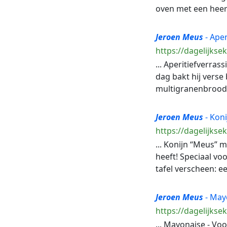
oven met een heerli
Jeroen
Meus
- Aper
https://dagelijkse
... Aperitiefverras
dag bakt hij verse
multigranenbrood o
Jeroen
Meus
- Koni
https://dagelijkse
... Konijn “Meus” m
heeft! Speciaal vo
tafel verscheen: ee
Jeroen
Meus
- Mayo
https://dagelijks
... Mayonaise - V