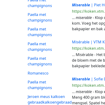
Miserable
| Piet H
champignons
https://koken.vtm.
Paella met
...
miserable
- Klop 
champignons
kom. Voeg het opge
bakpapier en bak 
Paella met
champignons
Misérable | VTM 
Paella met
https://koken.vtm
champignons
... Misérable - Het
Paella met
de bloem met de br
champignons
bakpapier beklede b
Romanesco
Miserable
| Sofie
Paella met
https://koken.vtm
champignons
...
miserable
- Klop 
Jeroen meus kalkoen
Meng 400 gram bl
gebraadkalkoengebraad
mengsel. Spatel het