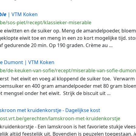
ble
| VTM Koken
be/sos-piet/recept/klassieker-miserable
 de eiwitten en de suiker op. Meng de amandelpoeder, bloe
klopte eiwit toe en meng in een zo kort mogelijke tijd. sto
af gedurende 20 min. Op 190 graden. Crème au ...
ie Dumont | VTM Koken
.be/de-keuken-van-sofie/recept/miserable-van-sofie-dumon
 eerst het eiwit en voeg al kloppend de suiker toe. Verwar
oemsuiker en 400 gram amandelpoeder met 80 gram bloem.
 mengsel onder het eiwit. Strijk de biscuit uit ...
kroon met kruidenkorstje - Dagelijkse kost
ekost.vrt.be/gerechten/lamskroon-met-kruidenkorstje
kruidenkorstje - Een lamskroon is het favoriete stukje vlees
elijk altijd feestelijk uit. Bovendien is peuzelen toegestaan.
j