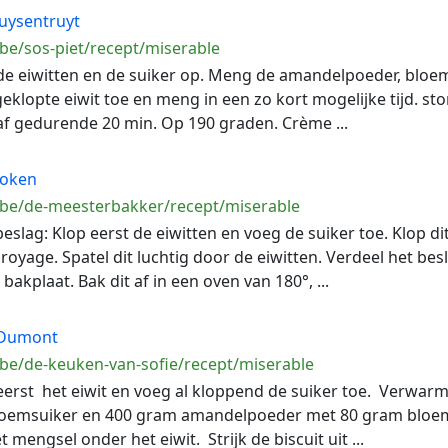
uysentruyt
be/sos-piet/recept/miserable
de eiwitten en de suiker op. Meng de amandelpoeder, bloe
klopte eiwit toe en meng in een zo kort mogelijke tijd. sto
af gedurende 20 min. Op 190 graden. Crème ...
Koken
.be/de-meesterbakker/recept/miserable
 beslag: Klop eerst de eiwitten en voeg de suiker toe. Klop d
oyage. Spatel dit luchtig door de eiwitten. Verdeel het bes
akplaat. Bak dit af in een oven van 180°, ...
 Dumont
.be/de-keuken-van-sofie/recept/miserable
eerst het eiwit en voeg al kloppend de suiker toe. Verwar
oemsuiker en 400 gram amandelpoeder met 80 gram bloem.
 mengsel onder het eiwit. Strijk de biscuit uit ...