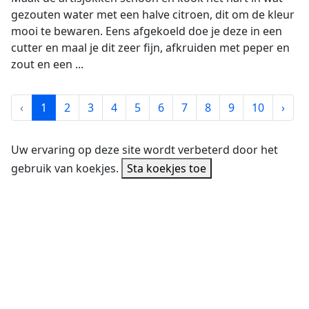
gezouten water met een halve citroen, dit om de kleur
mooi te bewaren. Eens afgekoeld doe je deze in een
cutter en maal je dit zeer fijn, afkruiden met peper en
zout en een ...
‹
1
2
3
4
5
6
7
8
9
10
›
Uw ervaring op deze site wordt verbeterd door het
gebruik van koekjes.
Sta koekjes toe