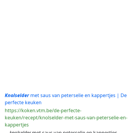
Knolselder
met saus van peterselie en kappertjes | De
perfecte keuken
https://koken.vtm.be/de-perfecte-
keuken/recept/knolselder-met-saus-van-peterselie-en-
kappertjes
...
knolselder
met saus van peterselie en kappertjes -