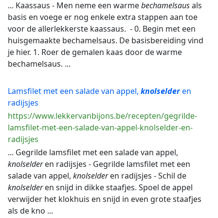
... Kaassaus - Men neme een warme
bechamelsaus
als
basis en voege er nog enkele extra stappen aan toe
voor de allerlekkerste kaassaus. - 0. Begin met een
huisgemaakte bechamelsaus. De basisbereiding vind
je hier. 1. Roer de gemalen kaas door de warme
bechamelsaus. ...
Lamsfilet met een salade van appel,
knolselder
en
radijsjes
https://www.lekkervanbijons.be/recepten/gegrilde-
lamsfilet-met-een-salade-van-appel-knolselder-en-
radijsjes
... Gegrilde lamsfilet met een salade van appel,
knolselder
en radijsjes - Gegrilde lamsfilet met een
salade van appel,
knolselder
en radijsjes - Schil de
knolselder
en snijd in dikke staafjes. Spoel de appel
verwijder het klokhuis en snijd in even grote staafjes
als de kno ...