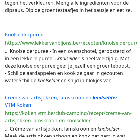
tegen het verkleuren. Meng alle ingrediënten voor de
dipsaus. Dip de groentestaafjes in het sausje en eet ze.
...
Knolselderpuree
https://www.lekkervanbijons.be/recepten/knolselderpur
... Knolselderpuree - In een ovenschotel, geroosterd of
in een lekkere puree...
knolselder
is heel veelzijdig. Met
deze knolselderpuree geef je jezelf een groenteboost.
- Schil de aardappelen en kook ze gaar in gezouten
water.Schil de
knolselder
en snijd in blokjes van ...
Crème van artisjokken, lamskroon en
knolselder
|
VTM Koken
https://koken.vtm.be/club-camping/recept/creme-van-
artisjokken-lamskroon-en-knolselder
... Crème van artisjokken, lamskroon en
knolselder
-
Maak de artisjokken schoon en kook het hart in wat