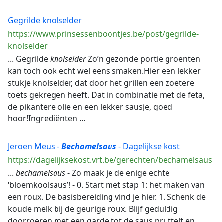
Gegrilde knolselder
https://www.prinsessenboontjes.be/post/gegrilde-
knolselder
... Gegrilde
knolselder
Zo’n gezonde portie groenten
kan toch ook echt wel eens smaken.Hier een lekker
stukje knolselder, dat door het grillen een zoetere
toets gekregen heeft. Dat in combinatie met de feta,
de pikantere olie en een lekker sausje, goed
hoor!Ingrediënten ...
Jeroen Meus -
Bechamelsaus
- Dagelijkse kost
https://dagelijksekost.vrt.be/gerechten/bechamelsaus
...
bechamelsaus
- Zo maak je de enige echte
‘bloemkoolsaus’! - 0. Start met stap 1: het maken van
een roux. De basisbereiding vind je hier. 1. Schenk de
koude melk bij de geurige roux. Blijf geduldig
doorroeren met een garde tot de saus pruttelt en