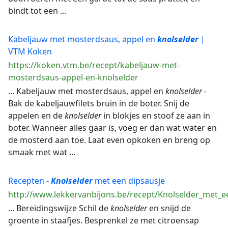
bindt tot een ...
Kabeljauw met mosterdsaus, appel en
knolselder
|
VTM Koken
https://koken.vtm.be/recept/kabeljauw-met-
mosterdsaus-appel-en-knolselder
... Kabeljauw met mosterdsaus, appel en
knolselder
-
Bak de kabeljauwfilets bruin in de boter. Snij de
appelen en de
knolselder
in blokjes en stoof ze aan in
boter. Wanneer alles gaar is, voeg er dan wat water en
de mosterd aan toe. Laat even opkoken en breng op
smaak met wat ...
Recepten -
Knolselder
met een dipsausje
http://www.lekkervanbijons.be/recept/Knolselder_met_e
... Bereidingswijze Schil de
knolselder
en snijd de
groente in staafjes. Besprenkel ze met citroensap