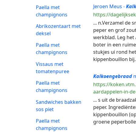
Jeroen Meus -
Kal
Paella met
champignons
https://dagelijkse
... n.Verzamel de 
Abrikozentaart met
peper en grof zout
deksel
werkblad. Leg het
boter in een ruime
Paella met
stukjes ui rond he
champignons
kippenbouillon bij
Vissaus met
tomatenpuree
Kalkoengebraad
m
Paella met
https://koken.vtm
champignons
aardappelen-in-de-
... s uit de braad
Sandwiches bakken
peper. Ingrediënt
sos piet
kippenbouillon (op
Paella met
groene peperbolle
champignons