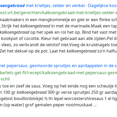
koengebraad
met krieltjes, selder en venkel - Dagelijkse kos
kost.vrt.be/gerechten/kalkoengebraad-met-krieltjes-selder-
smaakmakers in een mengkommetje en giet er een flinke scheu
.Strijk het
kalkoengebraad
in met de marinade.Maak een tapi
kalkoengebraad
op het spek en rol het op. Bind het vast me
 kookpot of cocotte. Kleur het gebraad aan alle zijden.Pel d
t vlees, zo verbrandt de vetstof niet.Voeg de kruidnagels to
.Zet het deksel op de pot. Laat het
kalkoengebraad
zo’n halfuu
et pepersaus, gesmoorde spruitjes en aardappelen in de s
.be/lets-get-fit/recept/kalkoengebraad-met-pepersaus-ges
schil
zak toe en zeef de saus. Voeg op het einde nog een scheutje 
en 100 gr
kalkoengebraad
300 gr verse spruitjes 250 gr aarda
gelost bouillonblokje) ½ th lepel worcestershiresaus 1 el li
n (op water) grof gemalen peper nootmuskaat ...