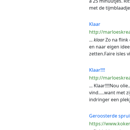
à 25 minuutjes. Ri
met de tijmblaadjes
Klaar
http://marloeskrea
...
klaar
Zo na flink 
en naar eigen idee
zetten.Faire isles v
Klaar!!!!
http://marloeskrea
... Klaar!!!!Nou o
vind.....want met z
indringer een plekj
Geroosterde spruit
https://www.koker