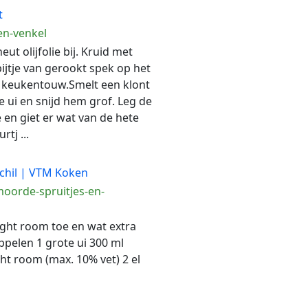
t
en-venkel
t olijfolie bij. Kruid met
jtje van gerookt spek op het
t keukentouw.Smelt een klont
e ui en snijd hem grof. Leg de
e en giet er wat van de hete
rtj ...
chil | VTM Koken
moorde-spruitjes-en-
light room toe en wat extra
ppelen 1 grote ui 300 ml
ght room (max. 10% vet) 2 el