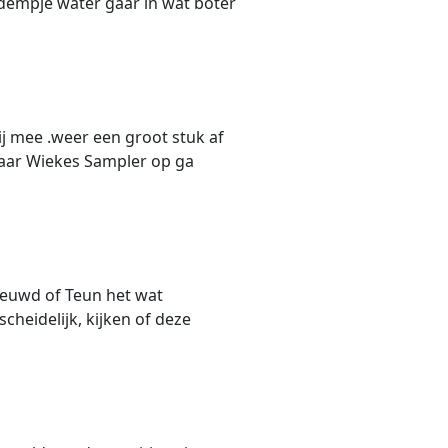
bodempje water gaar in wat boter
lij mee .weer een groot stuk af
maar Wiekes Sampler op ga
nieuwd of Teun het wat
scheidelijk, kijken of deze