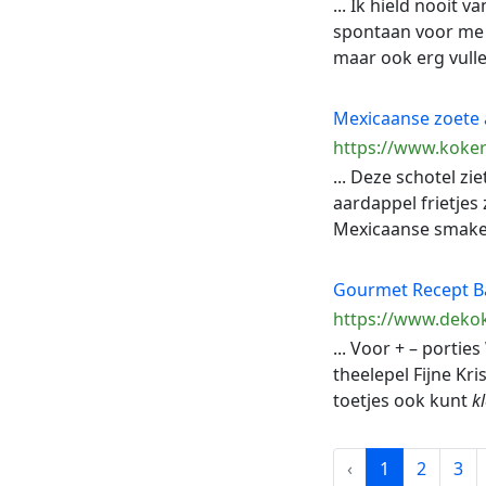
... Ik hield nooit 
spontaan voor me o
maar ook erg vulle
Mexicaanse zoete 
https://www.koker
... Deze schotel zi
aardappel frietjes
Mexicaanse smaken 
Gourmet Recept Ba
https://www.dekok
... Voor + – porti
theelepel Fijne Kri
toetjes ook kunt
k
‹
1
2
3