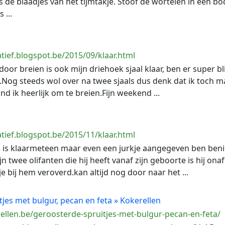
ts de blaadjes van het tijmtakje. Stoof de wortelen in een 
 ...
tief.blogspot.be/2015/09/klaar.html
door breien is ook mijn driehoek sjaal klaar, ben er super b
.Nog steeds wol over na twee sjaals dus denk dat ik toch 
ind ik heerlijk om te breien.Fijn weekend ...
tief.blogspot.be/2015/11/klaar.html
lie.. is klaarmeteen maar even een jurkje aangegeven ben be
ijn twee olifanten die hij heeft vanaf zijn geboorte is hij onaf
e bij hem veroverd.kan altijd nog door naar het ...
jes met bulgur, pecan en feta » Kokerellen
ellen.be/geroosterde-spruitjes-met-bulgur-pecan-en-feta/