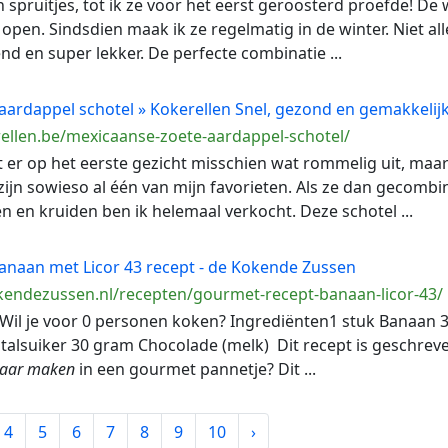
van spruitjes, tot ik ze voor het eerst geroosterd proefde! De
pen. Sindsdien maak ik ze regelmatig in de winter. Niet all
nd en super lekker. De perfecte combinatie ...
aardappel schotel » Kokerellen Snel, gezond en gemakkelij
ellen.be/mexicaanse-zoete-aardappel-schotel/
et er op het eerste gezicht misschien wat rommelig uit, maar
 zijn sowieso al één van mijn favorieten. Als ze dan gecomb
en kruiden ben ik helemaal verkocht. Deze schotel ...
naan met Licor 43 recept - de Kokende Zussen
endezussen.nl/recepten/gourmet-recept-banaan-licor-43/
es Wil je voor 0 personen koken? Ingrediënten1 stuk Banaan 3
stalsuiker 30 gram Chocolade (melk) Dit recept is geschreven
laar
maken
in een gourmet pannetje? Dit ...
4
5
6
7
8
9
10
›