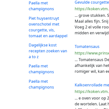
Gevulde courgette
Paella met
https://koken.vtm
champignons
... grove stukken.
Piet huysentruyt
Maal alles fijn. Sni
ovenschotel met
Voeg 2 el volle ro
courgette, vis,
midden en verwijder
tomaat en aardappel
Dagelijkse kost
Tomatensaus
recepten zoeken van
https://www.prin
a to z
... Tomatensaus De
afhankelijk van he
Paella met
romiger wil, kan e
champignons
Paella met
Kalkoenrollade me
champignons
https://koken.vtm
... e oven voor op
de wortelen. Laat 