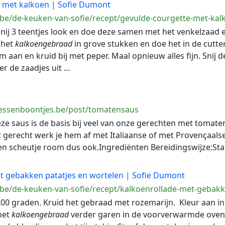
 met kalkoen | Sofie Dumont
.be/de-keuken-van-sofie/recept/gevulde-courgette-met-kal
 Snij 3 teentjes look en doe deze samen met het venkelzaad e
j het
kalkoengebraad
in grove stukken en doe het in de cutter
om aan en kruid bij met peper. Maal opnieuw alles fijn. Snij
 de zaadjes uit ...
sessenboontjes.be/post/tomatensaus
ze saus is de basis bij veel van onze gerechten met tomatensa
t gerecht werk je hem af met Italiaanse of met Provençaals
en scheutje room dus ook.Ingrediënten Bereidingswijze:Stap
t gebakken patatjes en wortelen | Sofie Dumont
.be/de-keuken-van-sofie/recept/kalkoenrollade-met-gebakk
 200 graden. Kruid het gebraad met rozemarijn. Kleur aan in 
het
kalkoengebraad
verder garen in de voorverwarmde oven