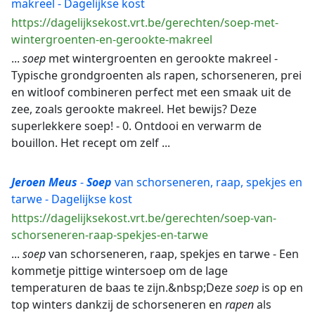
makreel - Dagelijkse kost
https://dagelijksekost.vrt.be/gerechten/soep-met-
wintergroenten-en-gerookte-makreel
...
soep
met wintergroenten en gerookte makreel -
Typische grondgroenten als rapen, schorseneren, prei
en witloof combineren perfect met een smaak uit de
zee, zoals gerookte makreel. Het bewijs? Deze
superlekkere soep! - 0. Ontdooi en verwarm de
bouillon. Het recept om zelf ...
Jeroen
Meus
-
Soep
van schorseneren, raap, spekjes en
tarwe - Dagelijkse kost
https://dagelijksekost.vrt.be/gerechten/soep-van-
schorseneren-raap-spekjes-en-tarwe
...
soep
van schorseneren, raap, spekjes en tarwe - Een
kommetje pittige wintersoep om de lage
temperaturen de baas te zijn.&nbsp;Deze
soep
is op en
top winters dankzij de schorseneren en
rapen
als