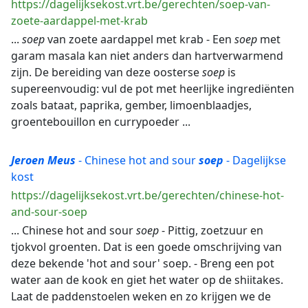
https://dagelijksekost.vrt.be/gerechten/soep-van-
zoete-aardappel-met-krab
...
soep
van zoete aardappel met krab - Een
soep
met
garam masala kan niet anders dan hartverwarmend
zijn. De bereiding van deze oosterse
soep
is
supereenvoudig: vul de pot met heerlijke ingrediënten
zoals bataat, paprika, gember, limoenblaadjes,
groentebouillon en currypoeder ...
Jeroen
Meus
- Chinese hot and sour
soep
- Dagelijkse
kost
https://dagelijksekost.vrt.be/gerechten/chinese-hot-
and-sour-soep
... Chinese hot and sour
soep
- Pittig, zoetzuur en
tjokvol groenten. Dat is een goede omschrijving van
deze bekende 'hot and sour' soep. - Breng een pot
water aan de kook en giet het water op de shiitakes.
Laat de paddenstoelen weken en zo krijgen we de