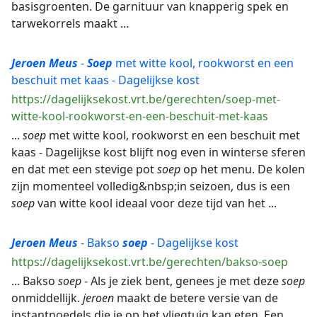
basisgroenten. De garnituur van knapperig spek en
tarwekorrels maakt ...
Jeroen
Meus
-
Soep
met witte kool, rookworst en een
beschuit met kaas - Dagelijkse kost
https://dagelijksekost.vrt.be/gerechten/soep-met-
witte-kool-rookworst-en-een-beschuit-met-kaas
...
soep
met witte kool, rookworst en een beschuit met
kaas - Dagelijkse kost blijft nog even in winterse sferen
en dat met een stevige pot
soep
op het menu. De kolen
zijn momenteel volledig&nbsp;in seizoen, dus is een
soep
van witte kool ideaal voor deze tijd van het ...
Jeroen
Meus
- Bakso
soep
- Dagelijkse kost
https://dagelijksekost.vrt.be/gerechten/bakso-soep
... Bakso
soep
- Als je ziek bent, genees je met deze
soep
onmiddellijk.
jeroen
maakt de betere versie van de
instantnoedels die je op het vliegtuig kan eten. Een