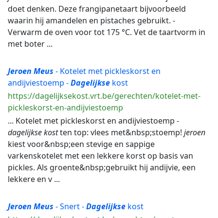
doet denken. Deze frangipanetaart bijvoorbeeld
waarin hij amandelen en pistaches gebruikt. -
Verwarm de oven voor tot 175 °C. Vet de taartvorm in
met boter ...
Jeroen
Meus
- Kotelet met pickleskorst en
andijviestoemp -
Dagelijkse
kost
https://dagelijksekost.vrt.be/gerechten/kotelet-met-
pickleskorst-en-andijviestoemp
... Kotelet met pickleskorst en andijviestoemp -
dagelijkse
kost
ten top: vlees met&nbsp;stoemp!
jeroen
kiest voor&nbsp;een stevige en sappige
varkenskotelet met een lekkere korst op basis van
pickles. Als groente&nbsp;gebruikt hij andijvie, een
lekkere en v ...
Jeroen
Meus
- Snert -
Dagelijkse
kost