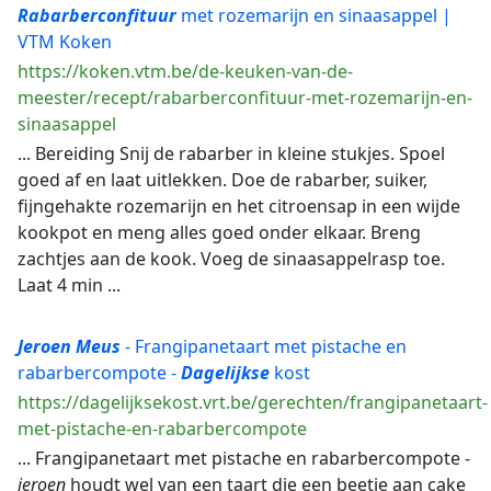
Rabarberconfituur
met rozemarijn en sinaasappel |
VTM Koken
https://koken.vtm.be/de-keuken-van-de-
meester/recept/rabarberconfituur-met-rozemarijn-en-
sinaasappel
... Bereiding Snij de rabarber in kleine stukjes. Spoel
goed af en laat uitlekken. Doe de rabarber, suiker,
fijngehakte rozemarijn en het citroensap in een wijde
kookpot en meng alles goed onder elkaar. Breng
zachtjes aan de kook. Voeg de sinaasappelrasp toe.
Laat 4 min ...
Jeroen
Meus
- Frangipanetaart met pistache en
rabarbercompote -
Dagelijkse
kost
https://dagelijksekost.vrt.be/gerechten/frangipanetaart-
met-pistache-en-rabarbercompote
... Frangipanetaart met pistache en rabarbercompote -
jeroen
houdt wel van een taart die een beetje aan cake