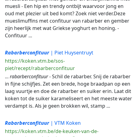
muesli - Een hip en trendy ontbijt waarvoor jong en
oud met plezier uit bed komt? Zoek niet verder.Deze
mueslimuffins met confituur van rabarber en gember
zijn heerlijk met wat Griekse yoghurt en honing. -
Confituur ...
Rabarberconfituur
| Piet Huysentruyt
https://koken.vtm.be/sos-
piet/recept/rabarberconfituur
...
rabarberconfituur
- Schil de rabarber. Snij de rabarber
in fijne schijfjes. Zet een brede, hoge braadpan op een
laag vuurtje en doe de rabarber en suiker erin. Laat dit
koken tot de suiker karameliseert en het meeste water
verdampt is. Als je geen brokken wil, stamp ...
Rabarberconfituur
| VTM Koken
https://koken.vtm.be/de-keuken-van-de-