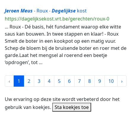
Jeroen
Meus
- Roux -
Dagelijkse
kost
https://dagelijksekost.vrt.be/gerechten/roux-0
... Roux - Dé basis, hét fundament waarop elke witte
saus kan bouwen. In twee stappen en klaar! - Roux
Smelt de boter in een kookpot op een matig vuur.
Schep de bloem bij de bruisende boter en roer met de
garde.Laat het mengsel al roerend een beetje
‘opdrogen’, tot ...
‹
1
2
3
4
5
6
7
8
9
10
›
Uw ervaring op deze site wordt verbeterd door het
gebruik van koekjes.
Sta koekjes toe