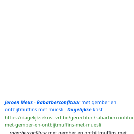
Jeroen
Meus
-
Rabarberconfituur
met gember en
ontbijtmuffins met muesli -
Dagelijkse
kost
https://dagelijksekost.vrt.be/gerechten/rabarberconfituu
met-gember-en-ontbijtmuffins-met-muesli
...
rabarberconfituur
met gember en ontbijtmuffins met