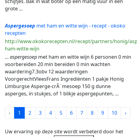
schijfjes. Bak in wat boter op een matig vuur in een
grote ...
Aspergesoep
met ham en witte wijn - recept - okoko
recepten
http://www.okokorecepten.nl/recept/partners/honig/as
ham-witte-wijn
...
aspergesoep
met ham en witte wijn 6 personen 0 min
voorbereiden 20 min bereiden 0 min wachten
waardering7.3obv 12 waarderingen
VoorgerechtVleesFrans Ingrediënten 1 pakje Honig
Limburgse Asperge-crÃ¨mesoep 150 g dunne
asperges, in stukjes, of 1 blikje aspergepunten, ...
‹
1
2
3
4
5
6
7
8
9
10
›
Uw ervaring op deze site wordt verbeterd door het