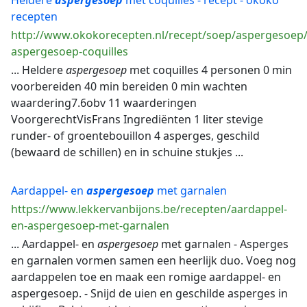
Heldere
aspergesoep
met coquilles - recept - okoko
recepten
http://www.okokorecepten.nl/recept/soep/aspergesoep/
aspergesoep-coquilles
... Heldere
aspergesoep
met coquilles 4 personen 0 min
voorbereiden 40 min bereiden 0 min wachten
waardering7.6obv 11 waarderingen
VoorgerechtVisFrans Ingrediënten 1 liter stevige
runder- of groentebouillon 4 asperges, geschild
(bewaard de schillen) en in schuine stukjes ...
Aardappel- en
aspergesoep
met garnalen
https://www.lekkervanbijons.be/recepten/aardappel-
en-aspergesoep-met-garnalen
... Aardappel- en
aspergesoep
met garnalen - Asperges
en garnalen vormen samen een heerlijk duo. Voeg nog
aardappelen toe en maak een romige aardappel- en
aspergesoep. - Snijd de uien en geschilde asperges in