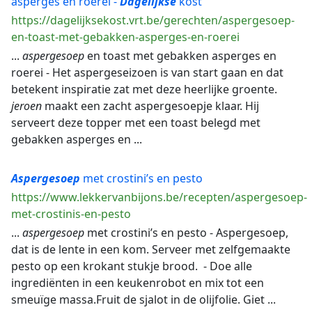
asperges en roerei -
Dagelijkse
kost
https://dagelijksekost.vrt.be/gerechten/aspergesoep-
en-toast-met-gebakken-asperges-en-roerei
...
aspergesoep
en toast met gebakken asperges en
roerei - Het aspergeseizoen is van start gaan en dat
betekent inspiratie zat met deze heerlijke groente.
jeroen
maakt een zacht aspergesoepje klaar. Hij
serveert deze topper met een toast belegd met
gebakken asperges en ...
Aspergesoep
met crostini’s en pesto
https://www.lekkervanbijons.be/recepten/aspergesoep-
met-crostinis-en-pesto
...
aspergesoep
met crostini’s en pesto - Aspergesoep,
dat is de lente in een kom. Serveer met zelfgemaakte
pesto op een krokant stukje brood. - Doe alle
ingrediënten in een keukenrobot en mix tot een
smeuïge massa.Fruit de sjalot in de olijfolie. Giet ...