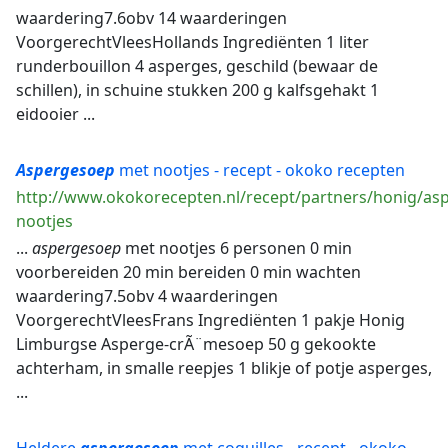
waardering7.6obv 14 waarderingen
VoorgerechtVleesHollands Ingrediënten 1 liter
runderbouillon 4 asperges, geschild (bewaar de
schillen), in schuine stukken 200 g kalfsgehakt 1
eidooier ...
Aspergesoep
met nootjes - recept - okoko recepten
http://www.okokorecepten.nl/recept/partners/honig/as
nootjes
...
aspergesoep
met nootjes 6 personen 0 min
voorbereiden 20 min bereiden 0 min wachten
waardering7.5obv 4 waarderingen
VoorgerechtVleesFrans Ingrediënten 1 pakje Honig
Limburgse Asperge-crÃ¨mesoep 50 g gekookte
achterham, in smalle reepjes 1 blikje of potje asperges,
...