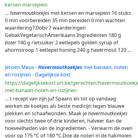
kersen-marsepein
...
havermoutkoekjes
met kersen en marsepein 16 stuks
0 min voorbereiden 35 min bereiden 0 min wachten
waardering7.0obv 7 waarderingen
GebakVegetarischAmerikaans Ingrediënten 180 g
boter
140 g rietsuiker 2 eetlepels golden syrup of
ahornsiroop 1 eetlepel honing 240 g havermout 120 ...
Jeroen Meus -
Havermoutkoekjes
met banaan, noten
en rozijnen - Dagelijkse kost
https://dagelijksekost.vrt.be/gerechten/havermoutkoekj
met-banaan-noten-en-rozijnen
... t recept van zijn juf Spaans en tot op vandaag
werken de koekjes als beste medicijn tegen blauwe
plekken en schaafwonden. Maak je
havermoutkoekjes
voor slechts twee of drie kinderen, halveer dan de
hoeveelheden van de ingrediënten. - Verwarm de oven
voor op 175 °C of 180 °C.Doe de noten in de hakmolen