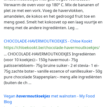
Verwarm de oven voor op 180° C. Mix de bananen of
plet ze met een vork. Voeg de havervlokken,
amandelen, de kokos en het gedroogd fruit toe en
meng goed. Smelt het kokosvet op een laag vuurtje en
meng met de andere ingrediënten. Leg ...
CHOCOLADE-HAVERMOUTKOEKJES - Chloe Kookt
https://chloekookt.be/chocolade-havermoutkoekjes/
... CHOCOLADE-HAVERMOUTKOEKJES Ingrediënten
(voor 10 koekjes):– 150g havermout– 75g
patisseriebloem– 75g bruine suiker– 2 el stevia– 1 ei–
75g zachte boter– vanille essence of vanillesuiker– 50g
pure chocolade Stappenplan:– meng alle ingrediënten
(buiten de ch ...
Vegan
havermoutkoekjes
met walnoten - My Food
Blog