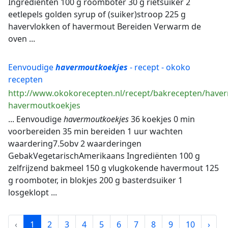
Ingrediënten 100 g roomboter 30 g rietsuiker 2
eetlepels golden syrup of (suiker)stroop 225 g
havervlokken of havermout Bereiden Verwarm de
oven ...
Eenvoudige
havermoutkoekjes
- recept - okoko
recepten
http://www.okokorecepten.nl/recept/bakrecepten/have
havermoutkoekjes
... Eenvoudige
havermoutkoekjes
36 koekjes 0 min
voorbereiden 35 min bereiden 1 uur wachten
waardering7.5obv 2 waarderingen
GebakVegetarischAmerikaans Ingrediënten 100 g
zelfrijzend bakmeel 150 g vlugkokende havermout 125
g roomboter, in blokjes 200 g basterdsuiker 1
losgeklopt ...
‹
1
2
3
4
5
6
7
8
9
10
›