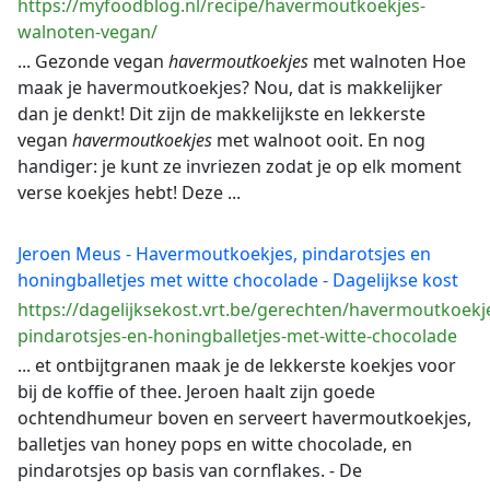
https://myfoodblog.nl/recipe/havermoutkoekjes-
walnoten-vegan/
... Gezonde vegan
havermoutkoekjes
met walnoten Hoe
maak je havermoutkoekjes? Nou, dat is makkelijker
dan je denkt! Dit zijn de makkelijkste en lekkerste
vegan
havermoutkoekjes
met walnoot ooit. En nog
handiger: je kunt ze invriezen zodat je op elk moment
verse koekjes hebt! Deze ...
Jeroen Meus - Havermoutkoekjes, pindarotsjes en
honingballetjes met witte chocolade - Dagelijkse kost
https://dagelijksekost.vrt.be/gerechten/havermoutkoekj
pindarotsjes-en-honingballetjes-met-witte-chocolade
... et ontbijtgranen maak je de lekkerste koekjes voor
bij de koffie of thee. Jeroen haalt zijn goede
ochtendhumeur boven en serveert havermoutkoekjes,
balletjes van honey pops en witte chocolade, en
pindarotsjes op basis van cornflakes. - De