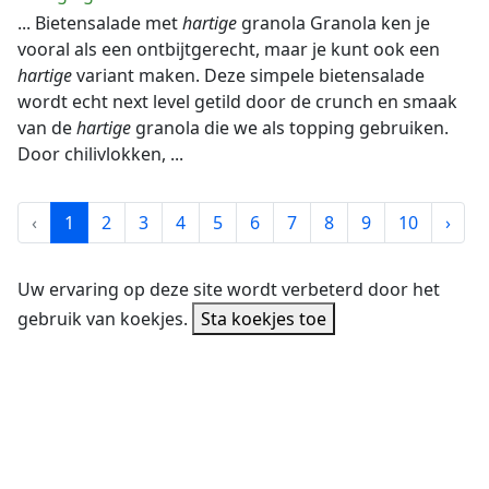
... Bietensalade met
hartige
granola Granola ken je
vooral als een ontbijtgerecht, maar je kunt ook een
hartige
variant maken. Deze simpele bietensalade
wordt echt next level getild door de crunch en smaak
van de
hartige
granola die we als topping gebruiken.
Door chilivlokken, ...
‹
1
2
3
4
5
6
7
8
9
10
›
Uw ervaring op deze site wordt verbeterd door het
gebruik van koekjes.
Sta koekjes toe