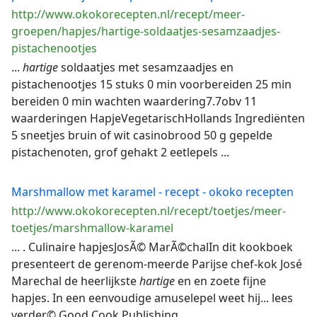
http://www.okokorecepten.nl/recept/meer-
groepen/hapjes/hartige-soldaatjes-sesamzaadjes-
pistachenootjes
...
hartige
soldaatjes met sesamzaadjes en
pistachenootjes 15 stuks 0 min voorbereiden 25 min
bereiden 0 min wachten waardering7.7obv 11
waarderingen HapjeVegetarischHollands Ingrediënten
5 sneetjes bruin of wit casinobrood 50 g gepelde
pistachenoten, grof gehakt 2 eetlepels ...
Marshmallow met karamel - recept - okoko recepten
http://www.okokorecepten.nl/recept/toetjes/meer-
toetjes/marshmallow-karamel
... . Culinaire hapjesJosÃ© MarÃ©chalIn dit kookboek
presenteert de gerenom-meerde Parijse chef-kok José
Marechal de heerlijkste
hartige
en en zoete fijne
hapjes. In een eenvoudige amuselepel weet hij... lees
verder© Good Cook Publishing. ...