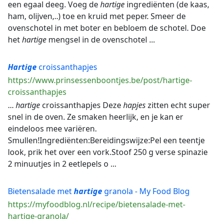
een egaal deeg. Voeg de
hartige
ingrediënten (de kaas,
ham, olijven,..) toe en kruid met peper. Smeer de
ovenschotel in met boter en bebloem de schotel. Doe
het
hartige
mengsel in de ovenschotel ...
Hartige
croissanthapjes
https://www.prinsessenboontjes.be/post/hartige-
croissanthapjes
...
hartige
croissanthapjes Deze
hapjes
zitten echt super
snel in de oven. Ze smaken heerlijk, en je kan er
eindeloos mee variëren.
Smullen!Ingrediënten:Bereidingswijze:Pel een teentje
look, prik het over een vork.Stoof 250 g verse spinazie
2 minuutjes in 2 eetlepels o ...
Bietensalade met
hartige
granola - My Food Blog
https://myfoodblog.nl/recipe/bietensalade-met-
hartige-granola/