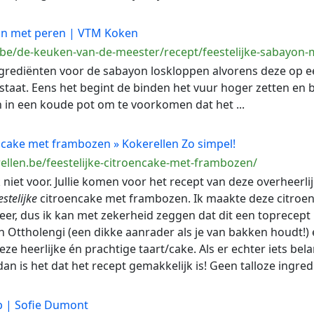
n met peren | VTM Koken
.be/de-keuken-van-de-meester/recept/feestelijke-sabayon-
 ingrediënten voor de sabayon loskloppen alvorens deze op e
staat. Eens het begint de binden het vuur hoger zetten en bl
 in een koude pot om te voorkomen dat het ...
cake met frambozen » Kokerellen Zo simpel!
ellen.be/feestelijke-citroencake-met-frambozen/
lijk niet voor. Jullie komen voor het recept van deze overheer
estelijke
citroencake met frambozen. Ik maakte deze citro
er, dus ik kan met zekerheid zeggen dat dit een toprecept is
 Ottholengi (een dikke aanrader als je van bakken houdt!)
e heerlijke én prachtige taart/cake. Als er echter iets belan
n is het dat het recept gemakkelijk is! Geen talloze ingredi
p | Sofie Dumont