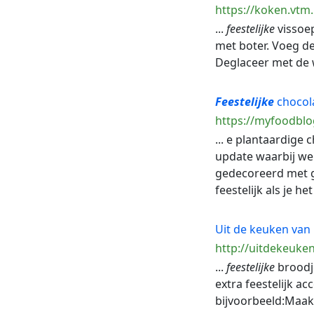
https://koken.vtm.
...
feestelijke
vissoep
met boter. Voeg de 
Deglaceer met de wi
Feestelijke
chocol
https://myfoodblo
... e plantaardige 
update waarbij w
gedecoreerd met g
feestelijk als je het 
Uit de keuken van 
http://uitdekeuke
...
feestelijke
broodje
extra feestelijk a
bijvoorbeeld:Maak e