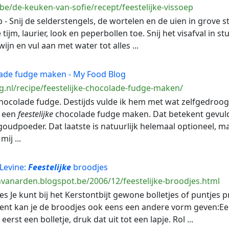
be/de-keuken-van-sofie/recept/feestelijke-vissoep
 - Snij de selderstengels, de wortelen en de uien in grove 
tijm, laurier, look en peperbollen toe. Snij het visafval in 
jn en vul aan met water tot alles ...
ade fudge maken - My Food Blog
g.nl/recipe/feestelijke-chocolade-fudge-maken/
chocolade fudge. Destijds vulde ik hem met wat zelfgedroogd 
e een
feestelijke
chocolade fudge maken. Dat betekent gevuld
oudpoeder. Dat laatste is natuurlijk helemaal optioneel, 
mij ...
Levine:
Feestelijke
broodjes
nvanarden.blogspot.be/2006/12/feestelijke-broodjes.html
s Je kunt bij het Kerstontbijt gewone bolletjes of puntjes p
ccent kan je de broodjes ook eens een andere vorm geven:Ee
erst een bolletje, druk dat uit tot een lapje. Rol ...