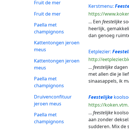
Fruit de mer
Kerstmenu:
Feeste
Fruit de mer
https://www.koker
... Een
feestelijke
soe
Paella met
heerlijk, gemakkel
champignons
dan genoeg ruimte 
Kattentongen jeroen
meus
Eetplezier:
Feestel
http://eetplezier.
Kattentongen jeroen
...
feestelijke
dagen I
meus
met allen die je li
Paella met
sinaasappels, ik m
champignons
Druivenconfituur
Feestelijke
koolsoe
jeroen meus
https://koken.vtm.
...
feestelijke
koolsoe
Paella met
aan zonder deksel.
champignons
sudderen. Mix de so