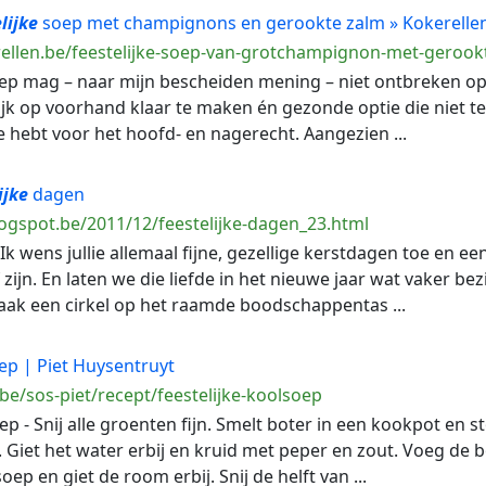
lijke
soep met champignons en gerookte zalm » Kokerelle
ellen.be/feestelijke-soep-van-grotchampignon-met-gerook
p mag – naar mijn bescheiden mening – niet ontbreken op 
ijk op voorhand klaar te maken én gezonde optie die niet t
hebt voor het hoofd- en nagerecht. Aangezien ...
ijke
dagen
blogspot.be/2011/12/feestelijke-dagen_23.html
k wens jullie allemaal fijne, gezellige kerstdagen toe en 
ef zijn. En laten we die liefde in het nieuwe jaar wat vaker 
aak een cirkel op het raamde boodschappentas ...
p | Piet Huysentruyt
be/sos-piet/recept/feestelijke-koolsoep
p - Snij alle groenten fijn. Smelt boter in een kookpot en 
 Giet het water erbij en kruid met peper en zout. Voeg de b
ep en giet de room erbij. Snij de helft van ...