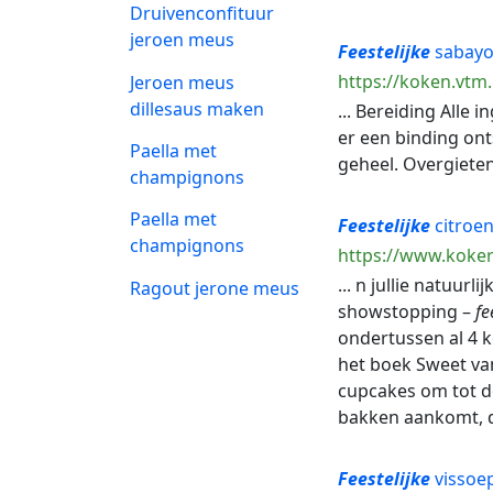
Druivenconfituur
jeroen meus
Feestelijke
sabayo
https://koken.vtm
Jeroen meus
dillesaus maken
... Bereiding Alle
er een binding ont
Paella met
geheel. Overgieten
champignons
Paella met
Feestelijke
citroen
champignons
https://www.koker
... n jullie natuur
Ragout jerone meus
showstopping –
fe
ondertussen al 4 ke
het boek Sweet van
cupcakes om tot dez
bakken aankomt, da
Feestelijke
vissoe