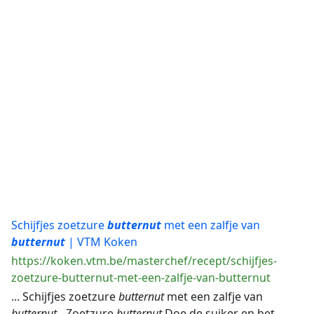
Schijfjes zoetzure
butternut
met een zalfje van
butternut
| VTM Koken
https://koken.vtm.be/masterchef/recept/schijfjes-
zoetzure-butternut-met-een-zalfje-van-butternut
... Schijfjes zoetzure
butternut
met een zalfje van
butternut
- Zoetzure
butternut
Doe de suiker en het