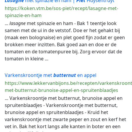
Lasagne
met spinazie en ham |
Piet
Huysentruyt
https://koken.vtm.be/sos-piet/recept/lasagne-met-
spinazie-en-ham
...
lasagne
met spinazie en ham - Bak 1 teentje look
samen met de ui in de vetstof. Doe er het gehakt bij
(maak een bolognaise) en plet goed fijn zodat er geen
brokken meer inzitten. Bak goed aan en doe er de
tomaten en de tomatenpuree bij. Zorg ervoor dat de
tomaten in kleine ...
Varkenskroontje met
butternut
en appel
https://www.lekkervanbijons.be/recepten/varkenskroont
met-butternut-brunoise-appel-en-spruitenblaadjes
... Varkenskroontje met butternut, brunoise appel en
spruitenblaadjes - Varkenskroontje met butternut,
brunoise appel en spruitenblaadjes - Kruid het
varkenskroontje met zwarte peper en zout en kerf het
vet in. Bak het kort langs alle kanten in boter en een