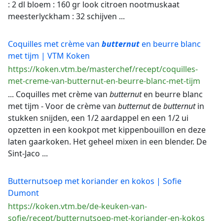
: 2 dl bloem : 160 gr look citroen nootmuskaat
meesterlyckham : 32 schijven ...
Coquilles met crème van
butternut
en beurre blanc
met tijm | VTM Koken
https://koken.vtm.be/masterchef/recept/coquilles-
met-creme-van-butternut-en-beurre-blanc-met-tijm
... Coquilles met crème van
butternut
en beurre blanc
met tijm - Voor de crème van
butternut
de
butternut
in
stukken snijden, een 1/2 aardappel en een 1/2 ui
opzetten in een kookpot met kippenbouillon en deze
laten gaarkoken. Het geheel mixen in een blender. De
Sint-Jaco ...
Butternutsoep met koriander en kokos | Sofie
Dumont
https://koken.vtm.be/de-keuken-van-
sofie/recept/butternutsoep-met-koriander-en-kokos