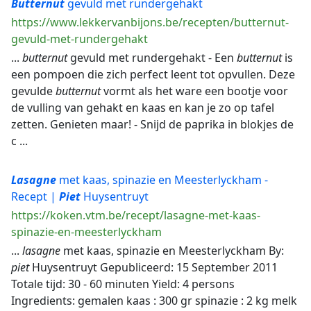
Butternut
gevuld met rundergehakt
https://www.lekkervanbijons.be/recepten/butternut-
gevuld-met-rundergehakt
...
butternut
gevuld met rundergehakt - Een
butternut
is
een pompoen die zich perfect leent tot opvullen. Deze
gevulde
butternut
vormt als het ware een bootje voor
de vulling van gehakt en kaas en kan je zo op tafel
zetten. Genieten maar! - Snijd de paprika in blokjes de
c ...
Lasagne
met kaas, spinazie en Meesterlyckham -
Recept |
Piet
Huysentruyt
https://koken.vtm.be/recept/lasagne-met-kaas-
spinazie-en-meesterlyckham
...
lasagne
met kaas, spinazie en Meesterlyckham By:
piet
Huysentruyt Gepubliceerd: 15 September 2011
Totale tijd: 30 - 60 minuten Yield: 4 persons
Ingredients: gemalen kaas : 300 gr spinazie : 2 kg melk